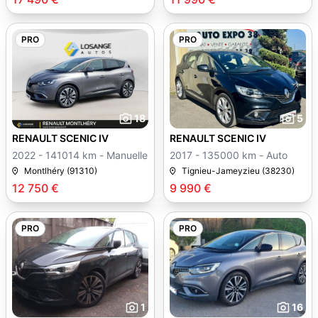
PRO
PRO
18
5
RENAULT SCENIC IV
RENAULT SCENIC IV
2022 - 141014 km - Manuelle
2017 - 135000 km - Auto
Montlhéry (91310)
Tignieu-Jameyzieu (38230)
12 750 €
9 990 €
PRO
PRO
1
16