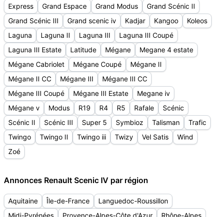
Express
Grand Espace
Grand Modus
Grand Scénic II
Grand Scénic III
Grand scenic iv
Kadjar
Kangoo
Koleos
Laguna
Laguna II
Laguna III
Laguna III Coupé
Laguna III Estate
Latitude
Mégane
Megane 4 estate
Mégane Cabriolet
Mégane Coupé
Mégane II
Mégane II CC
Mégane III
Mégane III CC
Mégane III Coupé
Mégane III Estate
Megane iv
Mégane v
Modus
R19
R4
R5
Rafale
Scénic
Scénic II
Scénic III
Super 5
Symbioz
Talisman
Trafic
Twingo
Twingo II
Twingo iii
Twizy
Vel Satis
Wind
Zoé
Annonces Renault Scenic IV par région
Aquitaine
Île-de-France
Languedoc-Roussillon
Midi-Pyrénées
Provence-Alpes-Côte d'Azur
Rhône-Alpes