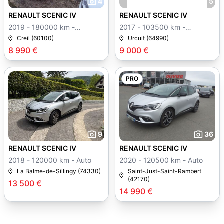
4
5
RENAULT SCENIC IV
RENAULT SCENIC IV
2019 - 180000 km -
2017 - 103500 km -
Manuelle
Manuelle
Creil (60100)
Urcuit (64990)
8 990 €
9 000 €
PRO
9
36
RENAULT SCENIC IV
RENAULT SCENIC IV
2018 - 120000 km - Auto
2020 - 120500 km - Auto
La Balme-de-Sillingy (74330)
Saint-Just-Saint-Rambert
(42170)
13 500 €
14 990 €