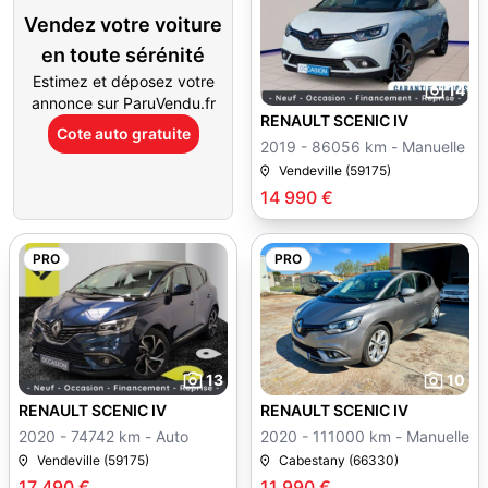
Vendez votre voiture
en toute sérénité
Estimez et déposez votre
14
annonce sur ParuVendu.fr
RENAULT SCENIC IV
Cote auto gratuite
2019 - 86056 km - Manuelle
Vendeville (59175)
14 990 €
PRO
PRO
13
10
RENAULT SCENIC IV
RENAULT SCENIC IV
2020 - 74742 km - Auto
2020 - 111000 km - Manuelle
Vendeville (59175)
Cabestany (66330)
17 490 €
11 990 €