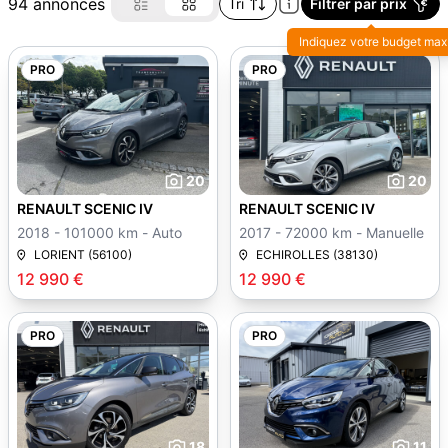
94 annonces
Tri
Filtrer par prix
Indiquez votre budget max
PRO
PRO
20
20
RENAULT SCENIC IV
RENAULT SCENIC IV
2018 - 101000 km - Auto
2017 - 72000 km - Manuelle
LORIENT (56100)
ECHIROLLES (38130)
12 990 €
12 990 €
PRO
PRO
18
11