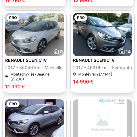
16 790 €
12 990 €
PRO
PRO
9
14
RENAULT SCENIC IV
RENAULT SCENIC IV
2017 - 85056 km - Manuelle
2017 - 49316 km - Semi auto
Montagny-lès-Beaune
Montévrain (77144)
(21200)
14 990 €
11 990 €
PRO