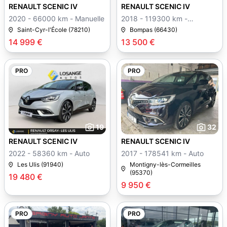
RENAULT SCENIC IV
RENAULT SCENIC IV
2020 - 66000 km - Manuelle
2018 - 119300 km -
Manuelle
Saint-Cyr-l'École (78210)
Bompas (66430)
14 999 €
13 500 €
PRO
PRO
19
32
RENAULT SCENIC IV
RENAULT SCENIC IV
2022 - 58360 km - Auto
2017 - 178541 km - Auto
Les Ulis (91940)
Montigny-lès-Cormeilles
(95370)
19 480 €
9 950 €
PRO
PRO