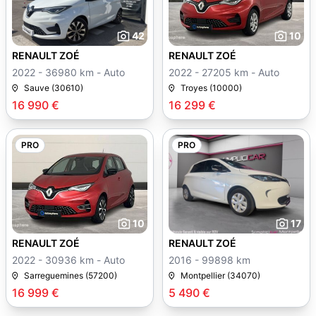
42
10
RENAULT ZOÉ
RENAULT ZOÉ
2022 - 36980 km - Auto
2022 - 27205 km - Auto
Sauve (30610)
Troyes (10000)
16 990 €
16 299 €
PRO
PRO
10
17
RENAULT ZOÉ
RENAULT ZOÉ
2022 - 30936 km - Auto
2016 - 99898 km
Sarreguemines (57200)
Montpellier (34070)
16 999 €
5 490 €