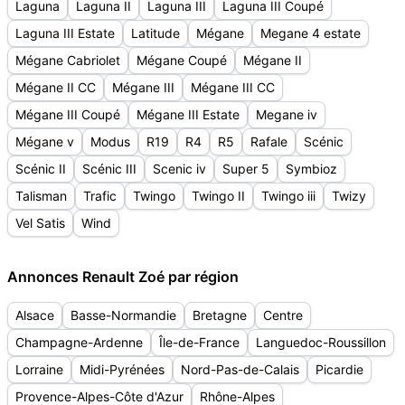
Laguna
Laguna II
Laguna III
Laguna III Coupé
Laguna III Estate
Latitude
Mégane
Megane 4 estate
Mégane Cabriolet
Mégane Coupé
Mégane II
Mégane II CC
Mégane III
Mégane III CC
Mégane III Coupé
Mégane III Estate
Megane iv
Mégane v
Modus
R19
R4
R5
Rafale
Scénic
Scénic II
Scénic III
Scenic iv
Super 5
Symbioz
Talisman
Trafic
Twingo
Twingo II
Twingo iii
Twizy
Vel Satis
Wind
Annonces Renault Zoé par région
Alsace
Basse-Normandie
Bretagne
Centre
Champagne-Ardenne
Île-de-France
Languedoc-Roussillon
Lorraine
Midi-Pyrénées
Nord-Pas-de-Calais
Picardie
Provence-Alpes-Côte d'Azur
Rhône-Alpes