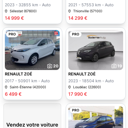
2023 - 32855 km - Auto
2021 - 57553 km - Auto
Sélestat (67600)
Thionville (57100)
14 999 €
14 299 €
PRO
PRO
20
19
RENAULT ZOÉ
RENAULT ZOÉ
2017 - 50901 km - Auto
2023 - 18504 km - Auto
Saint-Étienne (42000)
Loudéac (22600)
6 499 €
17 990 €
PRO
Vendez votre voiture