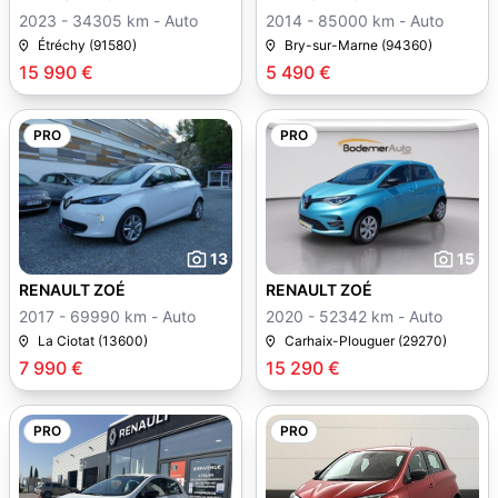
2023 - 34305 km - Auto
2014 - 85000 km - Auto
Étréchy (91580)
Bry-sur-Marne (94360)
15 990 €
5 490 €
PRO
PRO
13
15
RENAULT ZOÉ
RENAULT ZOÉ
2017 - 69990 km - Auto
2020 - 52342 km - Auto
La Ciotat (13600)
Carhaix-Plouguer (29270)
7 990 €
15 290 €
PRO
PRO