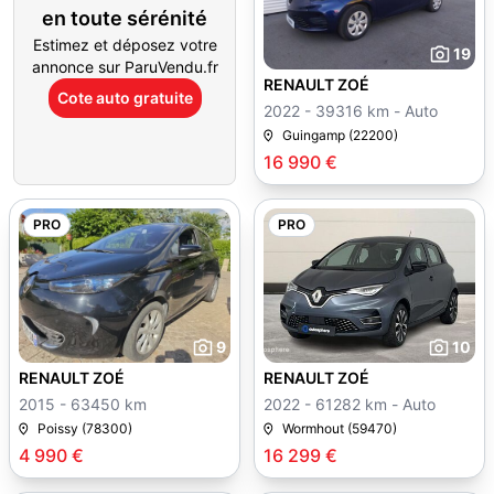
en toute sérénité
Estimez et déposez votre
19
annonce sur ParuVendu.fr
RENAULT ZOÉ
Cote auto gratuite
2022 - 39316 km - Auto
Guingamp (22200)
16 990 €
PRO
PRO
9
10
RENAULT ZOÉ
RENAULT ZOÉ
2015 - 63450 km
2022 - 61282 km - Auto
Poissy (78300)
Wormhout (59470)
4 990 €
16 299 €