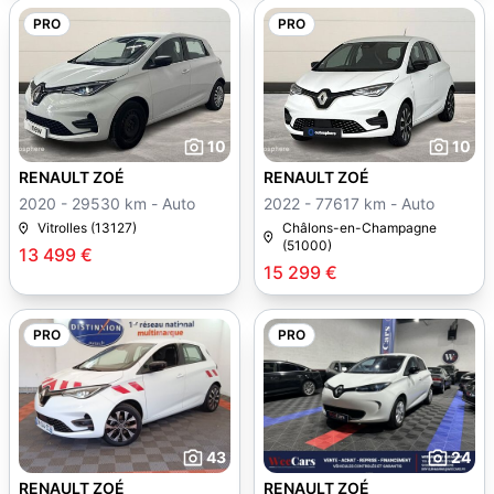
PRO
PRO
10
10
RENAULT ZOÉ
RENAULT ZOÉ
2020 - 29530 km - Auto
2022 - 77617 km - Auto
Vitrolles (13127)
Châlons-en-Champagne
(51000)
13 499 €
15 299 €
PRO
PRO
43
24
RENAULT ZOÉ
RENAULT ZOÉ