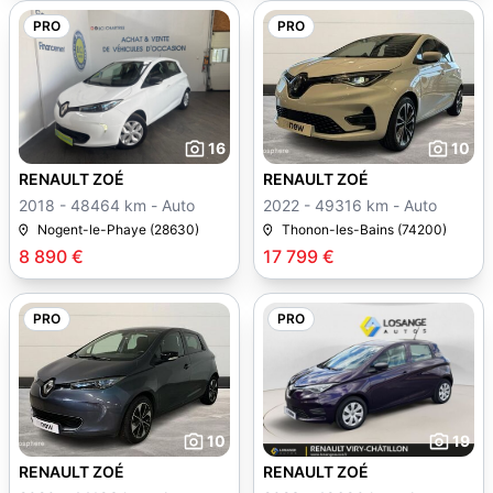
PRO
PRO
16
10
RENAULT ZOÉ
RENAULT ZOÉ
2018 - 48464 km - Auto
2022 - 49316 km - Auto
Nogent-le-Phaye (28630)
Thonon-les-Bains (74200)
8 890 €
17 799 €
PRO
PRO
10
19
RENAULT ZOÉ
RENAULT ZOÉ