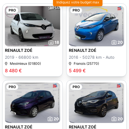
Indiquez votre budget max
PRO
PRO
18
20
RENAULT ZOÉ
RENAULT ZOÉ
2019 - 66800 km
2016 - 50278 km - Auto
Meximieux (01800)
Franois (25770)
8 480 €
5 499 €
PRO
PRO
20
20
RENAULT ZOÉ
RENAULT ZOÉ