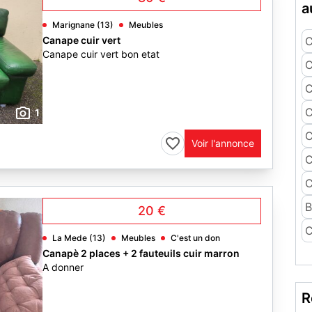
a
Marignane (13)
Meubles
Canape cuir vert
C
Canape cuir vert bon etat
C
C
C
1
C
Voir l'annonce
C
C
B
20 €
C
La Mede (13)
Meubles
C'est un don
Canapè 2 places + 2 fauteuils cuir marron
A donner
R