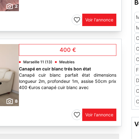
B
2
M
Voir l'annonce
M
C
C
400 €
C
Marseille 11 (13)
Meubles
Canapé en cuir blanc trés bon état
F
Canapé cuir blanc parfait état dimensions
D
longueur 2m, profondeur 1m, assise 50cm prix
400 €uros canapé cuir blanc avec
C
8
C
Voir l'annonce
V