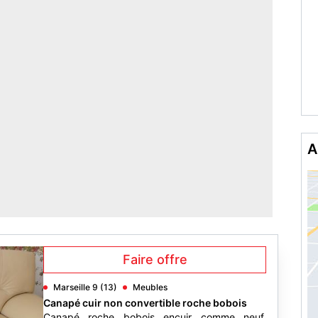
A
Faire offre
Marseille 9 (13)
Meubles
Canapé cuir non convertible roche bobois
Canapé roche bobois encuir comme neuf.