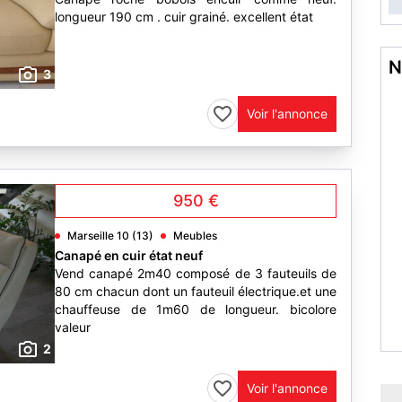
longueur 190 cm . cuir grainé. excellent état
N
3
Voir l'annonce
950 €
Marseille 10 (13)
Meubles
Canapé en cuir état neuf
Vend canapé 2m40 composé de 3 fauteuils de
80 cm chacun dont un fauteuil électrique.et une
chauffeuse de 1m60 de longueur. bicolore
valeur
2
Voir l'annonce