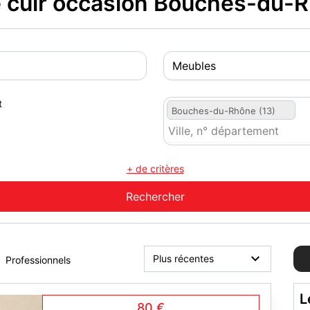
cuir occasion Bouches-du-R
t
Bouches-du-Rhône (13)
+ de critères
Professionnels
L
80 €