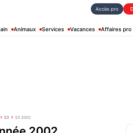
Accès pro
ain
Animaux
Services
Vacances
Affaires pro
S3
S3 2002
année 2002