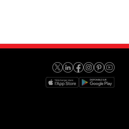
0 TFSI S TRONIC
Audi S3 2.0 TFSI Quattro
19 000
