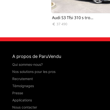
portback 2...
Audi S3 Tfsi 310 s tro...
37 490

A propos de ParuVendu
Qui sommes-nous?
Nos solutions pour les pros
Recrutement
Témoignages
Presse
Applications
Nous contacter