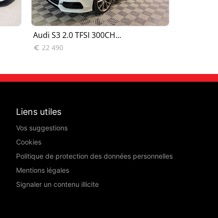
Audi S3 2.0 TFSI 300CH...
Audi S3 2.
22 490
23 980


Liens utiles
Vos suggestions
Cookies
Politique de protection des données personnelles
Mentions légales
Signaler un contenu illicite