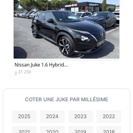
Nissan Juke 1.6 Hybrid...
Nis
21 250
9


COTER UNE JUKE PAR MILLÉSIME
2025
2024
2023
2022
2021
2020
2019
2018