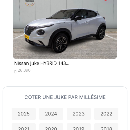
Nissan Juke HYBRID 143...
Ni
26 390
1


COTER UNE JUKE PAR MILLÉSIME
2025
2024
2023
2022
2021
2020
2019
2018