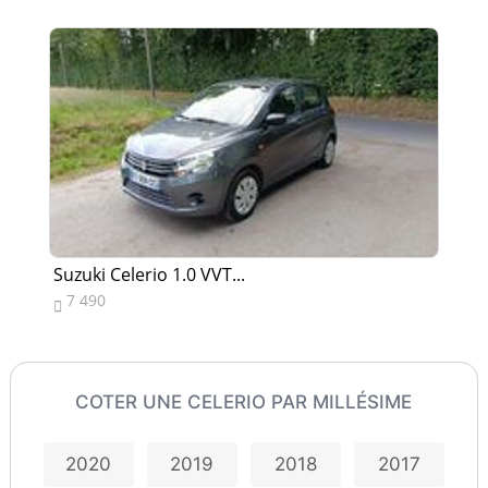
Suzuki Celerio 1.0 VVT...
Su
7 490
7


COTER UNE CELERIO PAR MILLÉSIME
2020
2019
2018
2017