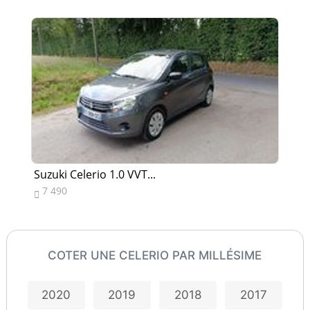
Suzuki Celerio 1.0 VVT...
Su
7 490
7


COTER UNE CELERIO PAR MILLÉSIME
2020
2019
2018
2017