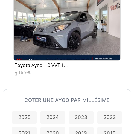
Toyota Aygo 1.0 VVT-i ...
To
16 990
1


COTER UNE AYGO PAR MILLÉSIME
2025
2024
2023
2022
2021
2020
2019
2018