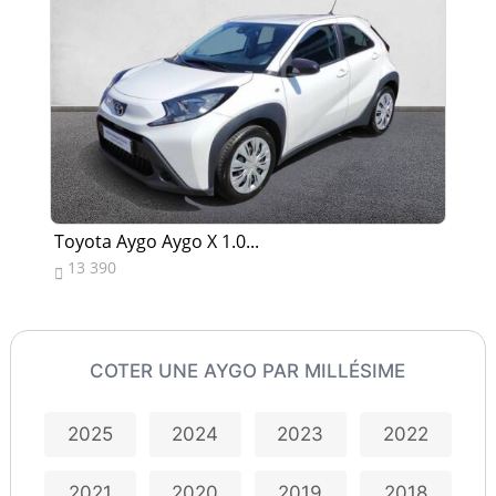
Toyota Aygo Aygo X 1.0...
To
13 390
1


COTER UNE AYGO PAR MILLÉSIME
2025
2024
2023
2022
2021
2020
2019
2018