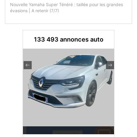
Nouvelle Yamaha Super Ténéré : taillée pour les grandes
évasions | A retenir (7/7)
133 493 annonces auto
Dacia S
once