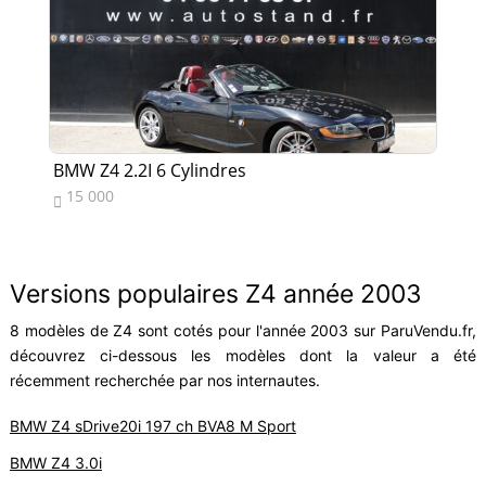
BMW Z4 2.2I 6 Cylindres
BM
15 000
3


Versions populaires Z4 année 2003
8 modèles de Z4 sont cotés pour l'année 2003 sur ParuVendu.fr,
découvrez ci-dessous les modèles dont la valeur a été
récemment recherchée par nos internautes.
BMW Z4 sDrive20i 197 ch BVA8 M Sport
BMW Z4 3.0i