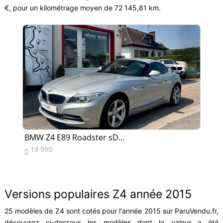
€, pour un kilométrage moyen de 72 145,81 km.
BMW Z4 E89 Roadster sD...
BM
19 990
3


Versions populaires Z4 année 2015
25 modèles de Z4 sont cotés pour l'année 2015 sur ParuVendu.fr,
découvrez ci-dessous les modèles dont la valeur a été