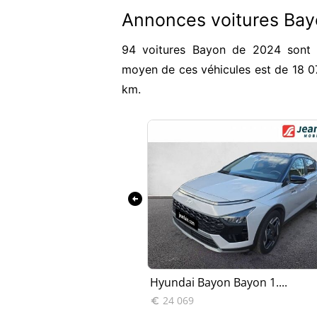
Annonces voitures Ba
94 voitures Bayon de 2024 sont a
moyen de ces véhicules est de 18 
km.
arrow_circle_left
on 1.0 T-GD...
Hyundai Bayon Bayon 1....
24 069
