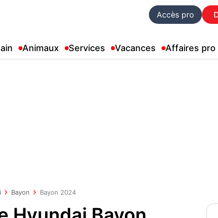
Accès pro
ain
Animaux
Services
Vacances
Affaires pro
i
Bayon
Bayon 2024
ue Hyundai Bayon