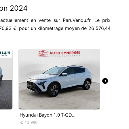
yon 2024
ctuellement en vente sur ParuVendu.fr. Le prix
070,93 €, pour un kilométrage moyen de 26 576,44
arrow_circle_right
Hyundai Bayon 1.0 T-GD...
Hyundai B
13 990
18 990

