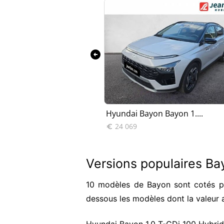
arrow_circle_left
on 1.0 T-GD...
Hyundai Bayon Bayon 1....
24 069

Versions populaires B
10 modèles de Bayon sont cotés po
dessous les modèles dont la valeur 
Hyundai Bayon 1.0 T-GDi 100 Hybrid 