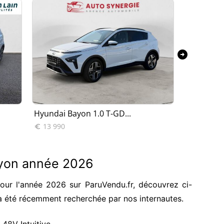
arrow_circle_right
Hyundai Bayon 1.0 T-GD...
Hyundai B
13 990
18 990


ayon année 2026
ur l'année 2026 sur ParuVendu.fr, découvrez ci-
a été récemment recherchée par nos internautes.
48V Intuitive