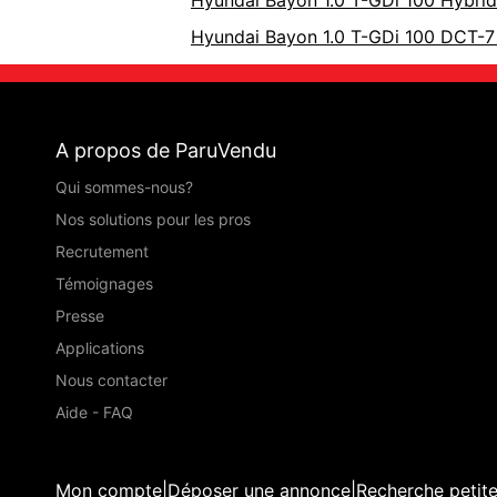
Hyundai Bayon 1.0 T-GDi 100 DCT-7 I
A propos de ParuVendu
Qui sommes-nous?
Nos solutions pour les pros
Recrutement
Témoignages
Presse
Applications
Nous contacter
Aide - FAQ
Mon compte
|
Déposer une annonce
|
Recherche petit