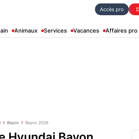
Accès pro
ain
Animaux
Services
Vacances
Affaires pro
i
Bayon
Bayon 2026
ue Hyundai Bayon