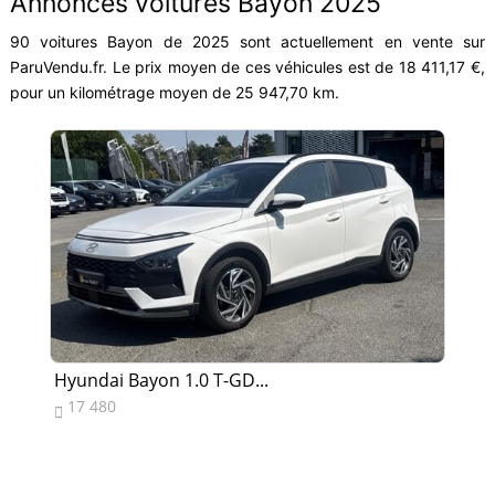
Annonces voitures Bayon 2025
90 voitures Bayon de 2025 sont actuellement en vente sur
ParuVendu.fr. Le prix moyen de ces véhicules est de 18 411,17 €,
pour un kilométrage moyen de 25 947,70 km.
Hyundai Bayon 1.0 T-GD...
Hy
17 480
1

