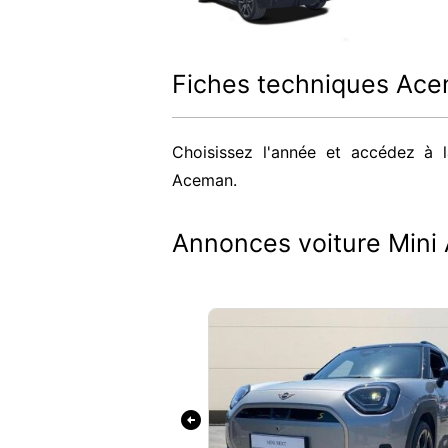
Fiches techniques Ac
Choisissez l'année et accédez à la
Aceman.
Annonces voiture Min
arrow_circle_left