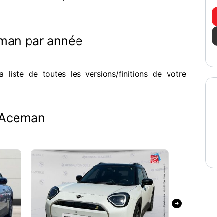
eman par année
 liste de toutes les versions/finitions de votre
i Aceman
arrow_circle_right