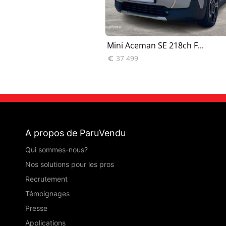
 SE 218ch F...
Mini Aceman SE 218ch F...
37 499

A propos de ParuVendu
Qui sommes-nous?
Nos solutions pour les pros
Recrutement
Témoignages
Presse
Applications