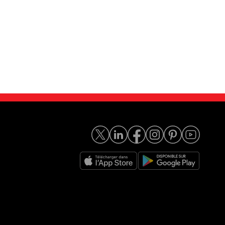
an SE 218ch F...
Mini Aceman SE 218ch F...
36 999
