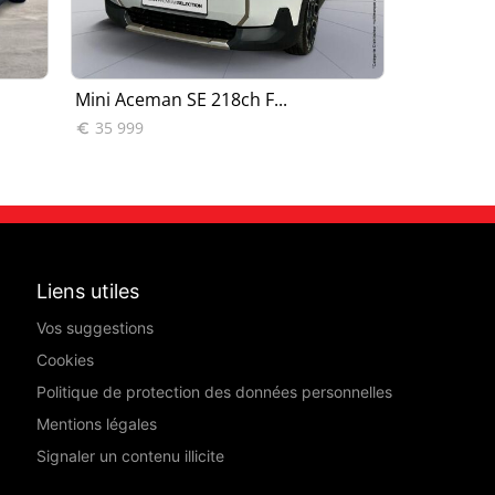
Mini Aceman SE 218ch F...
Mini Acem
35 999
34 999


Liens utiles
Vos suggestions
Cookies
Politique de protection des données personnelles
Mentions légales
Signaler un contenu illicite