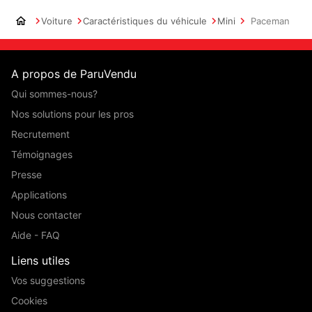
Voiture
Caractéristiques du véhicule
Mini
Paceman
A propos de ParuVendu
Qui sommes-nous?
Nos solutions pour les pros
Recrutement
Témoignages
Presse
Applications
Nous contacter
Aide - FAQ
Liens utiles
Vos suggestions
Cookies