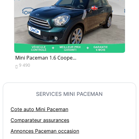
Mini Paceman 1.6 Coope...
Mi
9 490
1


SERVICES MINI PACEMAN
Cote auto Mini Paceman
Comparateur assurances
Annonces Paceman occasion