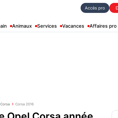
Accès pro
ain
Animaux
Services
Vacances
Affaires pro
Corsa
Corsa 2016
e Opel Corsa année