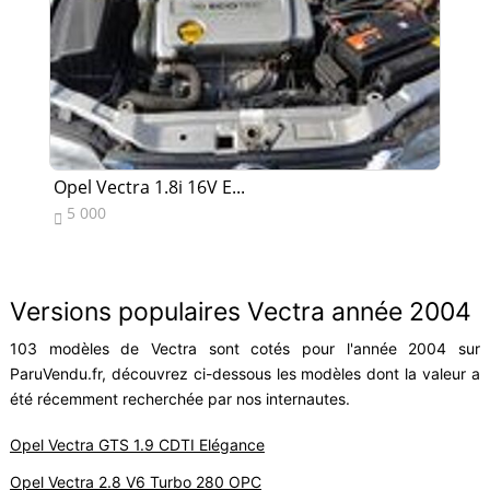
Opel Vectra 1.8i 16V E...
Op
5 000
1


Versions populaires Vectra année 2004
103 modèles de Vectra sont cotés pour l'année 2004 sur
ParuVendu.fr, découvrez ci-dessous les modèles dont la valeur a
été récemment recherchée par nos internautes.
Opel Vectra GTS 1.9 CDTI Elégance
Opel Vectra 2.8 V6 Turbo 280 OPC