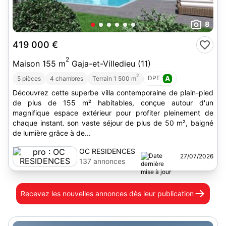
8
419 000 €
2
Maison 155 m
Gaja-et-Villedieu (11)
2
DPE :
A
5 pièces
4 chambres
Terrain 1 500 m
Découvrez cette superbe villa contemporaine de plain-pied
de plus de 155 m² habitables, conçue autour d'un
magnifique espace extérieur pour profiter pleinement de
chaque instant. son vaste séjour de plus de 50 m², baigné
de lumière grâce à de...
OC RESIDENCES
27/07/2026
137 annonces
Recevez les nouvelles annonces
dès leur publication