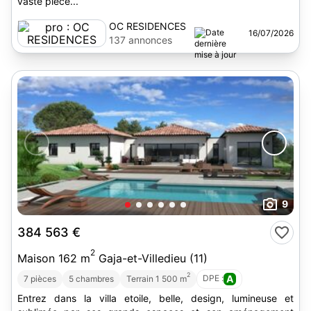
vaste pièce...
OC RESIDENCES
16/07/2026
137 annonces
9
384 563 €
2
Maison 162 m
Gaja-et-Villedieu (11)
2
DPE :
A
7 pièces
5 chambres
Terrain 1 500 m
Entrez dans la villa etoile, belle, design, lumineuse et