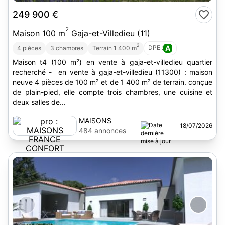
249 900 €
2
Maison 100 m
Gaja-et-Villedieu (11)
2
DPE :
A
4 pièces
3 chambres
Terrain 1 400 m
Maison t4 (100 m²) en vente à gaja-et-villedieu quartier
recherché - en vente à gaja-et-villedieu (11300) : maison
neuve 4 pièces de 100 m² et de 1 400 m² de terrain. conçue
de plain-pied, elle compte trois chambres, une cuisine et
deux salles de...
MAISONS
18/07/2026
FRANCE
484 annonces
CONFORT