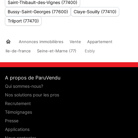
Saint-Thibault-des-Vignes (77400)
Bussy-Saint-Georges (77600)
Claye-Souilly (77410)
Trilport (77470)
Annonces immobilières
Vente
Appartement
Ile-de-france
Seine-et-Marne (77)
Esbly
A propos de ParuVendu
Qui sommes-nous?
Nos solutions pour les pros
Recrutement
Témoignages
Presse
Applications
Nous contacter