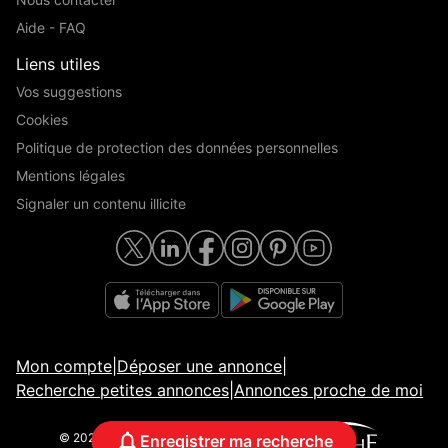
Aide - FAQ
Liens utiles
Vos suggestions
Cookies
Politique de protection des données personnelles
Mentions légales
Signaler un contenu illicite
Mon compte
|
Déposer une annonce
|
Recherche petites annonces
|
Annonces proche de moi
© 2026 ParuVendu.fr | Tous droits réservés
Enregistrer ma recherche