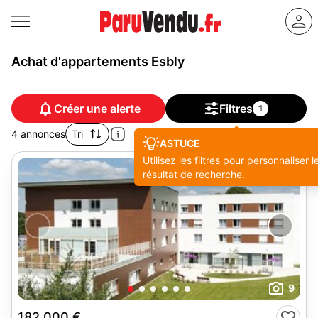
Achat d'appartements Esbly
Créer une alerte
Filtres
1
4 annonces
Tri
ASTUCE
Utilisez les filtres pour personnaliser l
résultat de recherche.
9
182 000 €