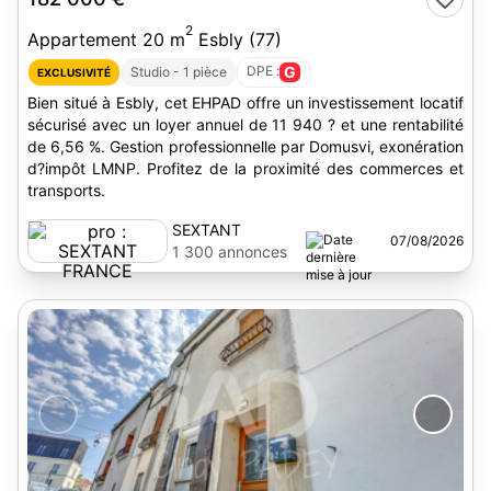
2
Appartement 20 m
Esbly (77)
DPE :
G
Studio - 1 pièce
EXCLUSIVITÉ
Bien situé à Esbly, cet EHPAD offre un investissement locatif
sécurisé avec un loyer annuel de 11 940 ? et une rentabilité
de 6,56 %. Gestion professionnelle par Domusvi, exonération
d?impôt LMNP. Profitez de la proximité des commerces et
transports.
SEXTANT
07/08/2026
FRANCE
1 300 annonces