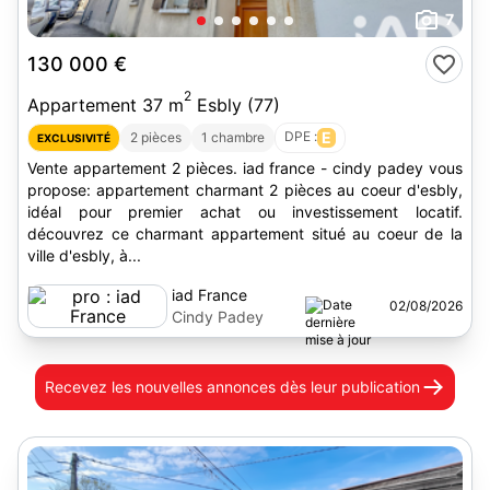
7
130 000 €
2
Appartement 37 m
Esbly (77)
DPE :
E
2 pièces
1 chambre
EXCLUSIVITÉ
Vente appartement 2 pièces. iad france - cindy padey vous
propose: appartement charmant 2 pièces au coeur d'esbly,
idéal pour premier achat ou investissement locatif.
découvrez ce charmant appartement situé au coeur de la
ville d'esbly, à...
iad France
02/08/2026
Cindy Padey
Recevez les nouvelles annonces
dès leur publication