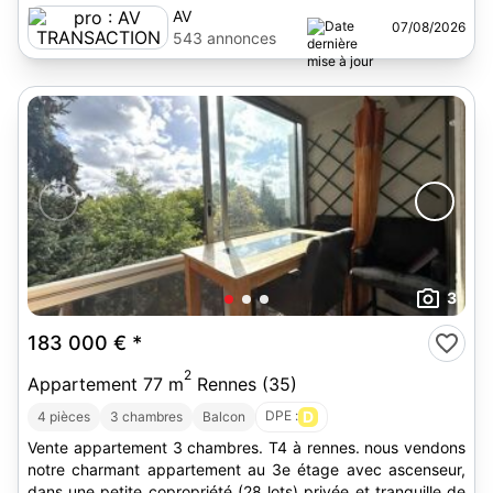
AV
07/08/2026
TRANSACTION
543 annonces
3
183 000 €
*
2
Appartement 77 m
Rennes (35)
DPE :
D
4 pièces
3 chambres
Balcon
Vente appartement 3 chambres. T4 à rennes. nous vendons
notre charmant appartement au 3e étage avec ascenseur,
dans une petite copropriété (28 lots) privée et tranquille de