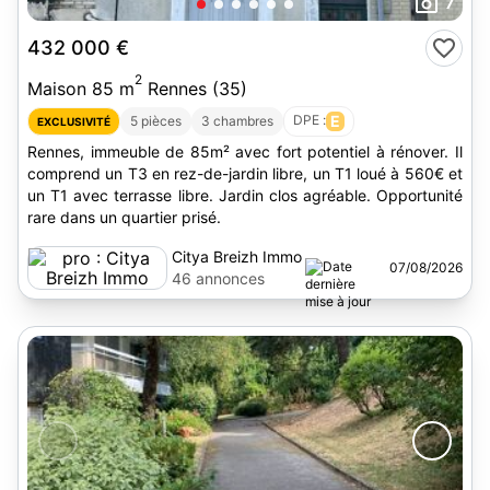
7
432 000 €
2
Maison 85 m
Rennes (35)
DPE :
E
5 pièces
3 chambres
EXCLUSIVITÉ
Rennes, immeuble de 85m² avec fort potentiel à rénover. Il
comprend un T3 en rez-de-jardin libre, un T1 loué à 560€ et
un T1 avec terrasse libre. Jardin clos agréable. Opportunité
rare dans un quartier prisé.
Citya Breizh Immo
07/08/2026
46 annonces