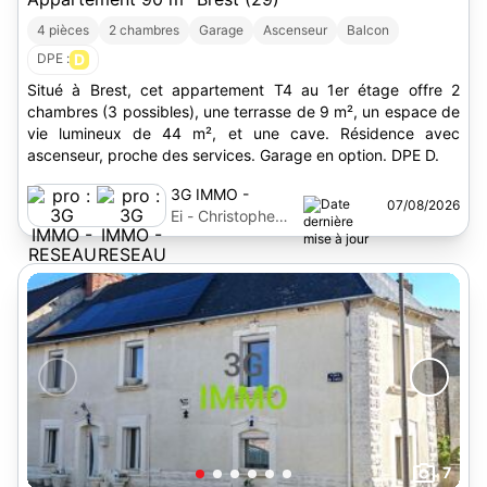
4 pièces
2 chambres
Garage
Ascenseur
Balcon
DPE :
D
Situé à Brest, cet appartement T4 au 1er étage offre 2
chambres (3 possibles), une terrasse de 9 m², un espace de
vie lumineux de 44 m², et une cave. Résidence avec
ascenseur, proche des services. Garage en option. DPE D.
3G IMMO -
07/08/2026
RESEAU
Ei - Christophe
NATIONAL
Letty
7