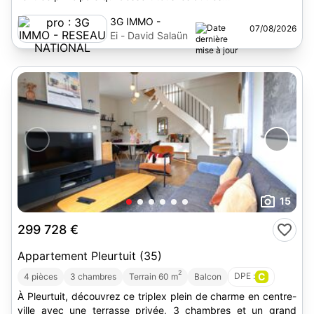
3G IMMO -
07/08/2026
RESEAU
Ei - David Salaün
NATIONAL
15
299 728 €
Appartement Pleurtuit (35)
2
DPE :
C
4 pièces
3 chambres
Terrain 60 m
Balcon
À Pleurtuit, découvrez ce triplex plein de charme en centre-
ville avec une terrasse privée, 3 chambres et un grand