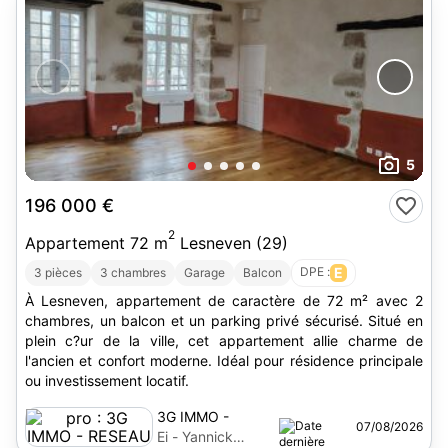
5
196 000 €
2
Appartement 72 m
Lesneven (29)
DPE :
E
3 pièces
3 chambres
Garage
Balcon
À Lesneven, appartement de caractère de 72 m² avec 2
chambres, un balcon et un parking privé sécurisé. Situé en
plein c?ur de la ville, cet appartement allie charme de
l'ancien et confort moderne. Idéal pour résidence principale
ou investissement locatif.
3G IMMO -
07/08/2026
RESEAU
Ei - Yannick