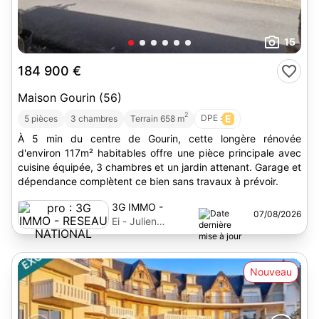
15
184 900 €
Maison Gourin (56)
2
DPE :
E
5 pièces
3 chambres
Terrain 658 m
À 5 min du centre de Gourin, cette longère rénovée
d'environ 117m² habitables offre une pièce principale avec
cuisine équipée, 3 chambres et un jardin attenant. Garage et
dépendance complètent ce bien sans travaux à prévoir.
3G IMMO -
07/08/2026
RESEAU
Ei - Julien
NATIONAL
Rocaboy
Nouveau