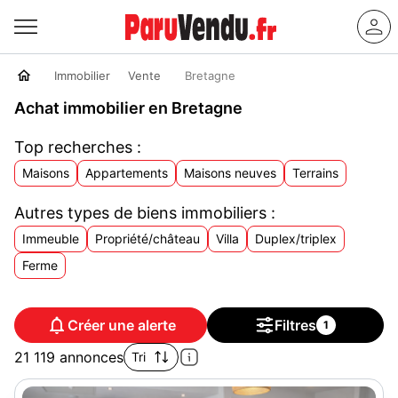
Immobilier
Vente
Bretagne
Achat immobilier en Bretagne
Top recherches :
Maisons
Appartements
Maisons neuves
Terrains
Autres types de biens immobiliers :
Immeuble
Propriété/château
Villa
Duplex/triplex
Ferme
Créer une alerte
Filtres
1
21 119 annonces
Tri