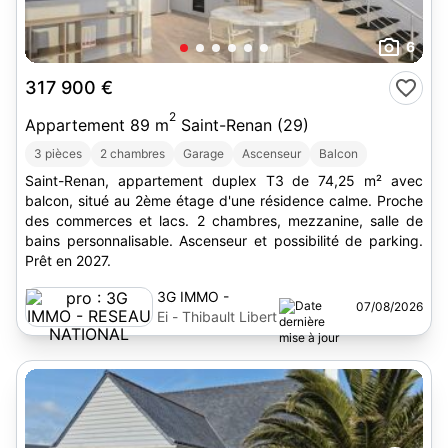
6
317 900 €
2
Appartement 89 m
Saint-Renan (29)
3 pièces
2 chambres
Garage
Ascenseur
Balcon
Saint-Renan, appartement duplex T3 de 74,25 m² avec
balcon, situé au 2ème étage d'une résidence calme. Proche
des commerces et lacs. 2 chambres, mezzanine, salle de
bains personnalisable. Ascenseur et possibilité de parking.
Prêt en 2027.
3G IMMO -
07/08/2026
RESEAU
Ei - Thibault Libert
NATIONAL