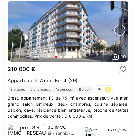
10
210 000 €
2
Appartement 75 m
Brest (29)
DPE :
D
3 pièces
2 chambres
Ascenseur
Balcon
Brest, appartement T3 de 75 m² avec ascenseur. Vue mer,
grand salon lumineux, deux chambres, cuisine séparée.
Balcon, cave, résidence bien entretenue, proche de toutes
commodités. Prix de vente : 210 000 € FAI.
3G IMMO -
07/08/2026
RESEAU
Ei - Yannick