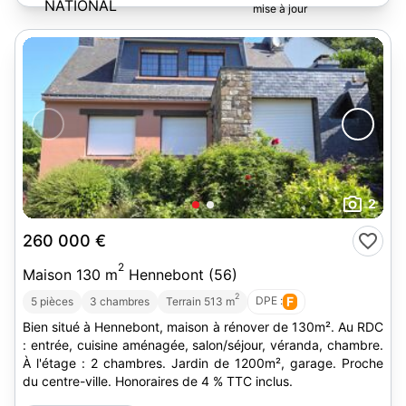
NATIONAL
Abgrall
2
260 000 €
2
Maison 130 m
Hennebont (56)
2
DPE :
F
5 pièces
3 chambres
Terrain 513 m
Bien situé à Hennebont, maison à rénover de 130m². Au RDC
: entrée, cuisine aménagée, salon/séjour, véranda, chambre.
À l'étage : 2 chambres. Jardin de 1200m², garage. Proche
du centre-ville. Honoraires de 4 % TTC inclus.