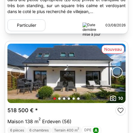
très bon standing, sur un square très calme et verdoyant
dans le coté le plus recherché de villejean,...
Particulier
03/08/2026
Nouveau
10
518 500 €
*
2
Maison 138 m
Erdeven (56)
2
DPE :
A
6 pièces
6 chambres
Terrain 400 m