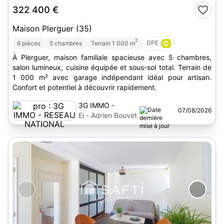
322 400 €
Maison Plerguer (35)
2
DPE :
C
6 pièces
5 chambres
Terrain 1 000 m
À Plerguer, maison familiale spacieuse avec 5 chambres,
salon lumineux, cuisine équipée et sous-sol total. Terrain de
1 000 m² avec garage indépendant idéal pour artisan.
Confort et potentiel à découvrir rapidement.
3G IMMO -
07/08/2026
RESEAU
Ei - Adrien Bouvet
NATIONAL