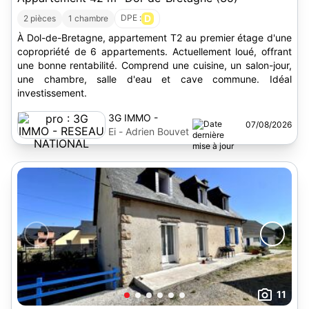
DPE :
D
2 pièces
1 chambre
À Dol-de-Bretagne, appartement T2 au premier étage d'une
copropriété de 6 appartements. Actuellement loué, offrant
une bonne rentabilité. Comprend une cuisine, un salon-jour,
une chambre, salle d'eau et cave commune. Idéal
investissement.
3G IMMO -
07/08/2026
RESEAU
Ei - Adrien Bouvet
NATIONAL
11