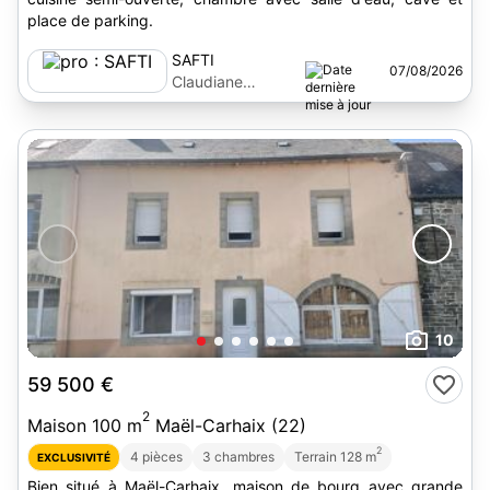
place de parking.
SAFTI
07/08/2026
Claudiane
Leblévec
10
59 500 €
2
Maison 100 m
Maël-Carhaix (22)
2
4 pièces
3 chambres
Terrain 128 m
EXCLUSIVITÉ
Bien situé à Maël-Carhaix, maison de bourg avec grande