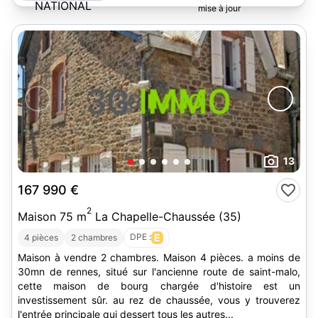
NATIONAL
Abgrall
13
167 990 €
2
Maison 75 m
La Chapelle-Chaussée (35)
DPE :
E
4 pièces
2 chambres
Maison à vendre 2 chambres. Maison 4 pièces. a moins de
30mn de rennes, situé sur l'ancienne route de saint-malo,
cette maison de bourg chargée d'histoire est un
investissement sûr. au rez de chaussée, vous y trouverez
l'entrée principale qui dessert tous les autres...