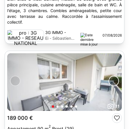
pièce principale, cuisine aménagée, salle de bain et WC. À
l'étage, 3 chambres. Combles aménageables, petite cour
avec terrasse au calme. Raccordée à l'assainissement
collectif.
3G IMMO -
07/08/2026
RESEAU
Ei - Sébastien
NATIONAL
Baniel
11
189 000 €
2
Appartement 90 m
Brest (29)