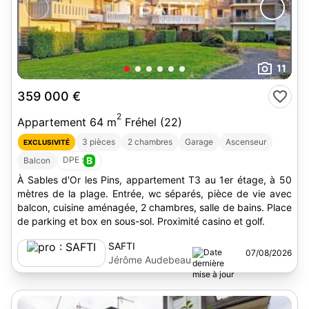
11
359 000 €
2
Appartement 64 m
Fréhel (22)
3 pièces
2 chambres
Garage
Ascenseur
EXCLUSIVITÉ
DPE :
B
Balcon
À Sables d'Or les Pins, appartement T3 au 1er étage, à 50
mètres de la plage. Entrée, wc séparés, pièce de vie avec
balcon, cuisine aménagée, 2 chambres, salle de bains. Place
de parking et box en sous-sol. Proximité casino et golf.
SAFTI
07/08/2026
Jérôme Audebeau