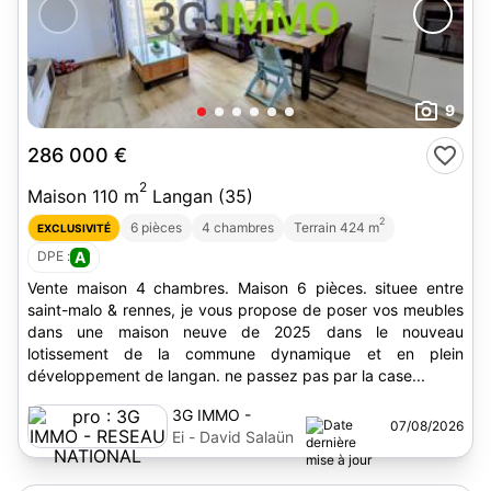
9
286 000 €
2
Maison 110 m
Langan (35)
2
6 pièces
4 chambres
Terrain 424 m
EXCLUSIVITÉ
DPE :
A
Vente maison 4 chambres. Maison 6 pièces. situee entre
saint-malo & rennes, je vous propose de poser vos meubles
dans une maison neuve de 2025 dans le nouveau
lotissement de la commune dynamique et en plein
développement de langan. ne passez pas par la case...
3G IMMO -
07/08/2026
RESEAU
Ei - David Salaün
NATIONAL