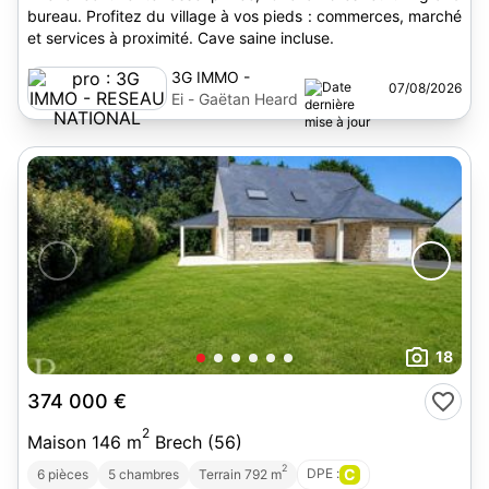
bureau. Profitez du village à vos pieds : commerces, marché
et services à proximité. Cave saine incluse.
3G IMMO -
07/08/2026
RESEAU
Ei - Gaëtan Heard
NATIONAL
18
374 000 €
2
Maison 146 m
Brech (56)
2
DPE :
C
6 pièces
5 chambres
Terrain 792 m