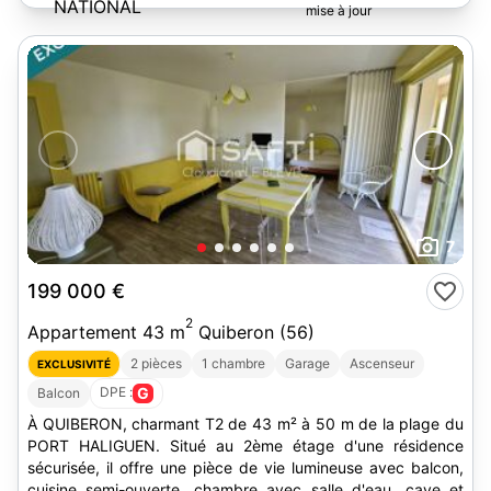
NATIONAL
Bechennec
7
199 000 €
2
Appartement 43 m
Quiberon (56)
2 pièces
1 chambre
Garage
Ascenseur
EXCLUSIVITÉ
DPE :
G
Balcon
À QUIBERON, charmant T2 de 43 m² à 50 m de la plage du
PORT HALIGUEN. Situé au 2ème étage d'une résidence
sécurisée, il offre une pièce de vie lumineuse avec balcon,
cuisine semi-ouverte, chambre avec salle d'eau, cave et