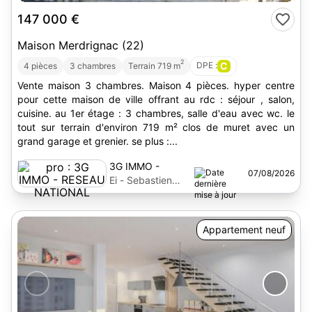
147 000 €
Maison Merdrignac (22)
2
DPE :
C
4 pièces
3 chambres
Terrain 719 m
Vente maison 3 chambres. Maison 4 pièces. hyper centre
pour cette maison de ville offrant au rdc : séjour , salon,
cuisine. au 1er étage : 3 chambres, salle d'eau avec wc. le
tout sur terrain d'environ 719 m² clos de muret avec un
grand garage et grenier. se plus :...
3G IMMO -
07/08/2026
RESEAU
Ei - Sebastien
NATIONAL
Legat
Appartement neuf