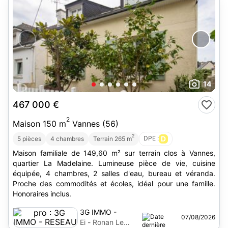
14
467 000 €
2
Maison 150 m
Vannes (56)
2
DPE :
D
5 pièces
4 chambres
Terrain 265 m
Maison familiale de 149,60 m² sur terrain clos à Vannes,
quartier La Madelaine. Lumineuse pièce de vie, cuisine
équipée, 4 chambres, 2 salles d'eau, bureau et véranda.
Proche des commodités et écoles, idéal pour une famille.
Honoraires inclus.
3G IMMO -
07/08/2026
RESEAU
Ei - Ronan Le