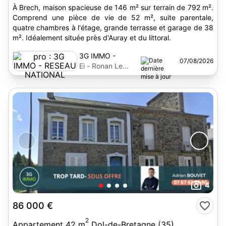
À Brech, maison spacieuse de 146 m² sur terrain de 792 m².
Comprend une pièce de vie de 52 m², suite parentale,
quatre chambres à l'étage, grande terrasse et garage de 38
m². Idéalement située près d'Auray et du littoral.
3G IMMO -
07/08/2026
RESEAU
Ei - Ronan Le
NATIONAL
Bechennec
4
86 000 €
2
Appartement 42 m
Dol-de-Bretagne (35)