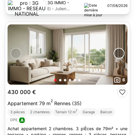
3G IMMO -
07/08/2026
RESEAU
Ei - Julien
NATIONAL
Rocaboy
6
430 000 €
2
Appartement 79 m
Rennes (35)
2
3 pièces
2 chambres
Terrain 12 m
Garage
Balcon
DPE :
A
Achat appartement 2 chambres. 3 piÈces de 79m² + une
terrasse + parking - rennes. rennes : 3 pièces, terrasse,