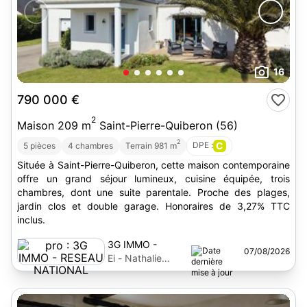
16
790 000 €
2
Maison 209 m
Saint-Pierre-Quiberon (56)
2
DPE :
C
5 pièces
4 chambres
Terrain 981 m
Située à Saint-Pierre-Quiberon, cette maison contemporaine
offre un grand séjour lumineux, cuisine équipée, trois
chambres, dont une suite parentale. Proche des plages,
jardin clos et double garage. Honoraires de 3,27% TTC
inclus.
3G IMMO -
07/08/2026
RESEAU
Ei - Nathalie
NATIONAL
Babron