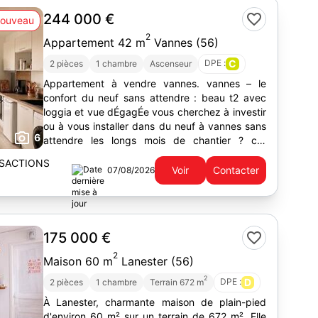
244 000 €
ouveau
2
Appartement 42 m
Vannes (56)
DPE :
C
2 pièces
1 chambre
Ascenseur
Appartement à vendre vannes. vannes – le
confort du neuf sans attendre : beau t2 avec
loggia et vue dÉgagÉe vous cherchez à investir
ou à vous installer dans du neuf à vannes sans
6
attendre les longs mois de chantier ? cet
appartement prêt à vivre...
SACTIONS
Voir
Contacter
07/08/2026
175 000 €
2
Maison 60 m
Lanester (56)
2
DPE :
D
2 pièces
1 chambre
Terrain 672 m
À Lanester, charmante maison de plain-pied
d'environ 60 m² sur un terrain de 672 m². Elle