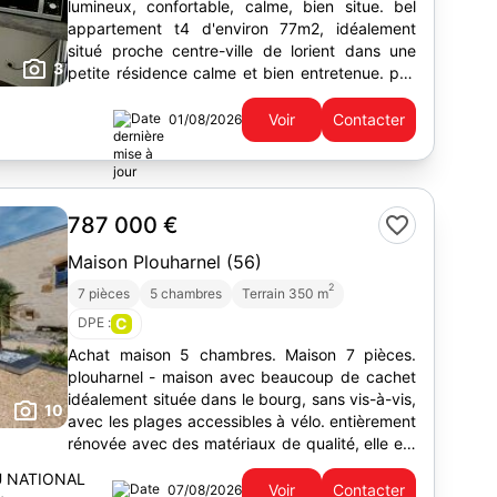
lumineux, confortable, calme, bien situe. bel
appartement t4 d'environ 77m2, idéalement
situé proche centre-ville de lorient dans une
3
petite résidence calme et bien entretenue. pas
de travaux à prévoir. peinture neuve. ce 4
pièces...
Voir
Contacter
01/08/2026
787 000 €
Maison Plouharnel (56)
2
7 pièces
5 chambres
Terrain 350 m
DPE :
C
Achat maison 5 chambres. Maison 7 pièces.
plouharnel - maison avec beaucoup de cachet
idéalement située dans le bourg, sans vis-à-vis,
10
avec les plages accessibles à vélo. entièrement
rénovée avec des matériaux de qualité, elle est
composée d'un grand salon et d'une...
U NATIONAL
Voir
Contacter
07/08/2026