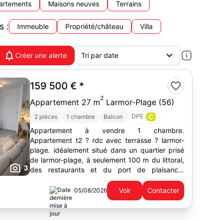
artements
Maisons neuves
Terrains
s :
Immeuble
Propriété/château
Villa
Créer une alerte
159 500 €
*
2
Appartement 27 m
Larmor-Plage (56)
DPE :
C
2 pièces
1 chambre
Balcon
Appartement à vendre 1 chambre.
Appartement t2 ? rdc avec terrasse ? larmor-
plage. idéalement situé dans un quartier prisé
de larmor-plage, à seulement 100 m du littoral,
3
des restaurants et du port de plaisance.
découvrez ce charmant t2 rénové de 27 m² en
rez-de-chaussée, au...
Voir
Contacter
05/08/2026