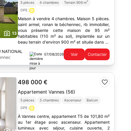
2
5 pièces
4 chambres
Terrain 906 m
DPE :
D
Maison à vendre 4 chambres. Maison 5 pièces.
saint armel, ronan le béchennec, rb immobilier,
vous présente cette maison de 95 m²
13
habitables (110 m² au sol), implantée sur un
beau terrain d'environ 900 m² et située dans un
environnement privilégié, en deuxième ligne
U NATIONAL
du...
Voir
Contacter
07/08/2026
hennec
498 000 €
Appartement Vannes (56)
5 pièces
3 chambres
Ascenseur
Balcon
DPE :
D
À Vannes centre, appartement T5 de 101,80 m²
au 1er étage avec ascenseur. Appartement
lumineux avec séjour, cuisine ouverte, 2
18