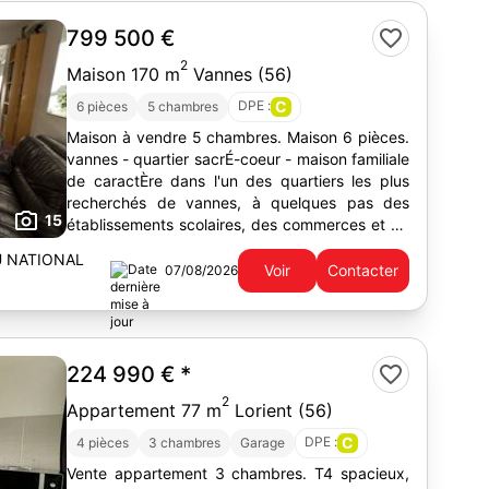
799 500 €
2
Maison 170 m
Vannes (56)
DPE :
C
6 pièces
5 chambres
Maison à vendre 5 chambres. Maison 6 pièces.
vannes - quartier sacrÉ-coeur - maison familiale
de caractÈre dans l'un des quartiers les plus
recherchés de vannes, à quelques pas des
15
établissements scolaires, des commerces et du
centre-ville, cette maison des années 1950...
U NATIONAL
Voir
Contacter
07/08/2026
224 990 €
*
2
Appartement 77 m
Lorient (56)
DPE :
C
4 pièces
3 chambres
Garage
Vente appartement 3 chambres. T4 spacieux,