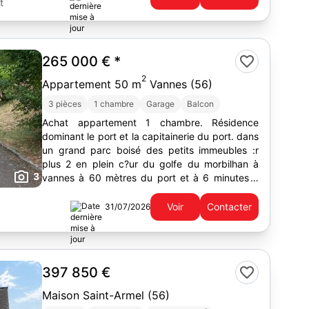
t
265 000 €
*
2
Appartement 50 m
Vannes (56)
3 pièces
1 chambre
Garage
Balcon
Achat appartement 1 chambre. Résidence
dominant le port et la capitainerie du port. dans
un grand parc boisé des petits immeubles :r
plus 2 en plein c?ur du golfe du morbilhan à
3
vannes à 60 mètres du port et à 6 minutes à
pied du centre ville historique je vend mon
appart de...
Voir
Contacter
31/07/2026
397 850 €
Maison Saint-Armel (56)