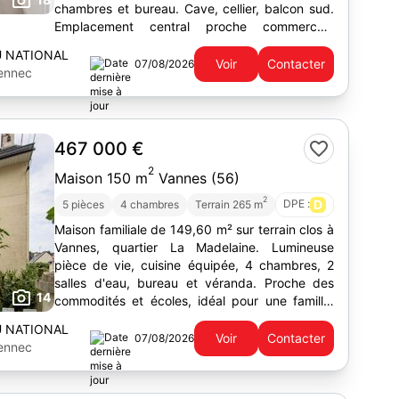
chambres et bureau. Cave, cellier, balcon sud.
Emplacement central proche commerces.
Charges annuelles : 3 100 €.
U NATIONAL
Voir
Contacter
07/08/2026
hennec
467 000 €
2
Maison 150 m
Vannes (56)
2
DPE :
D
5 pièces
4 chambres
Terrain 265 m
Maison familiale de 149,60 m² sur terrain clos à
Vannes, quartier La Madelaine. Lumineuse
pièce de vie, cuisine équipée, 4 chambres, 2
salles d'eau, bureau et véranda. Proche des
14
commodités et écoles, idéal pour une famille.
Honoraires inclus.
U NATIONAL
Voir
Contacter
07/08/2026
hennec