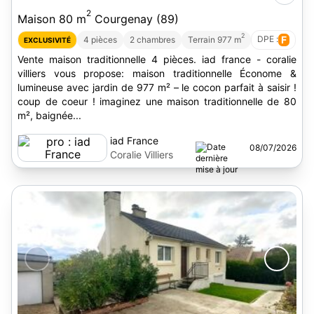
2
Maison 80 m
Courgenay (89)
2
DPE :
F
4 pièces
2 chambres
Terrain 977 m
EXCLUSIVITÉ
Vente maison traditionnelle 4 pièces. iad france - coralie
villiers vous propose: maison traditionnelle Économe &
lumineuse avec jardin de 977 m² – le cocon parfait à saisir !
coup de coeur ! imaginez une maison traditionnelle de 80
m², baignée...
iad France
08/07/2026
Coralie Villiers