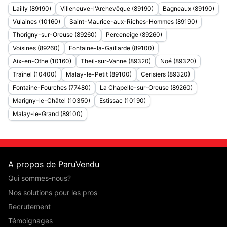
Lailly (89190)
Villeneuve-l'Archevêque (89190)
Bagneaux (89190)
Vulaines (10160)
Saint-Maurice-aux-Riches-Hommes (89190)
Thorigny-sur-Oreuse (89260)
Perceneige (89260)
Voisines (89260)
Fontaine-la-Gaillarde (89100)
Aix-en-Othe (10160)
Theil-sur-Vanne (89320)
Noé (89320)
Traînel (10400)
Malay-le-Petit (89100)
Cerisiers (89320)
Fontaine-Fourches (77480)
La Chapelle-sur-Oreuse (89260)
Marigny-le-Châtel (10350)
Estissac (10190)
Malay-le-Grand (89100)
A propos de ParuVendu
Qui sommes-nous?
Nos solutions pour les pros
Recrutement
Témoignages