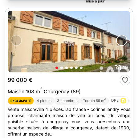
19
99 000 €
2
Maison 108 m
Courgenay (89)
2
DPE :
D
4 pièces
3 chambres
Terrain 89 m
EXCLUSIVITÉ
Vente maison/villa 4 pièces. iad france - corinne landry vous
propose: charmante maison de ville au coeur du village
paisible située à courgenay nous vous présentons une
superbe maison de village à courgenay, datant de 1900,
offrant un espace de...