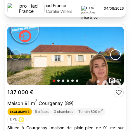
iad France
04/08/2026
Coralie Villiers
17
137 000 €
2
Maison 91 m
Courgenay (89)
2
5 pièces
3 chambres
Terrain 800 m
EXCLUSIVITÉ
DPE :
D
Située à Courgenay, maison de plain-pied de 91 m² sur