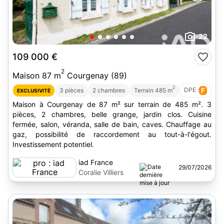
22
109 000 €
2
Maison 87 m
Courgenay (89)
2
DPE :
F
3 pièces
2 chambres
Terrain 485 m
EXCLUSIVITÉ
Maison à Courgenay de 87 m² sur terrain de 485 m². 3
pièces, 2 chambres, belle grange, jardin clos. Cuisine
fermée, salon, véranda, salle de bain, caves. Chauffage au
gaz, possibilité de raccordement au tout-à-l'égout.
Investissement potentiel.
iad France
29/07/2026
Coralie Villiers