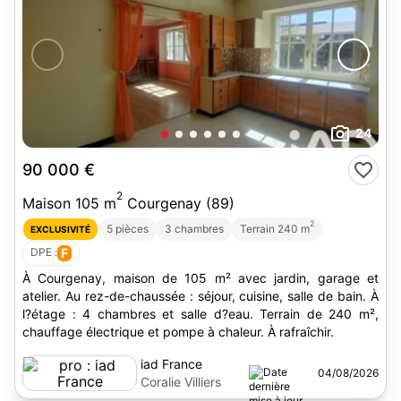
24
90 000 €
2
Maison 105 m
Courgenay (89)
2
5 pièces
3 chambres
Terrain 240 m
EXCLUSIVITÉ
DPE :
F
À Courgenay, maison de 105 m² avec jardin, garage et
atelier. Au rez-de-chaussée : séjour, cuisine, salle de bain. À
l?étage : 4 chambres et salle d?eau. Terrain de 240 m²,
chauffage électrique et pompe à chaleur. À rafraîchir.
iad France
04/08/2026
Coralie Villiers