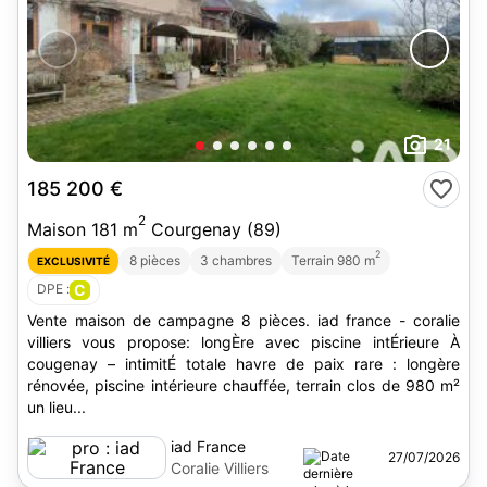
21
185 200 €
2
Maison 181 m
Courgenay (89)
2
8 pièces
3 chambres
Terrain 980 m
EXCLUSIVITÉ
DPE :
C
Vente maison de campagne 8 pièces. iad france - coralie
villiers vous propose: longÈre avec piscine intÉrieure À
cougenay – intimitÉ totale havre de paix rare : longère
rénovée, piscine intérieure chauffée, terrain clos de 980 m²
un lieu...
iad France
27/07/2026
Coralie Villiers