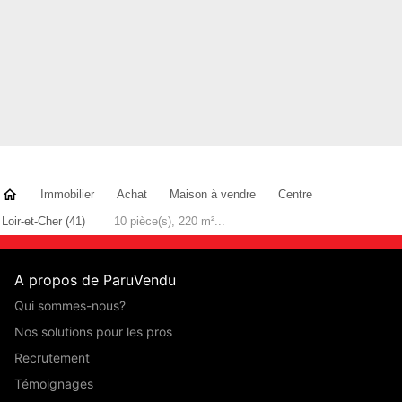
Immobilier
Achat
Maison à vendre
Centre
Loir-et-Cher (41)
10 pièce(s), 220 m²...
A propos de ParuVendu
Qui sommes-nous?
Nos solutions pour les pros
Recrutement
Témoignages