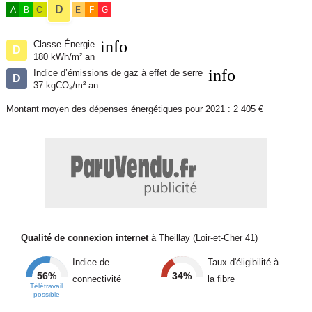
D
A
B
C
E
F
G
info
Classe Énergie
D
180 kWh/m² an
info
Indice d’émissions de gaz à effet de serre
D
37 kgCO₂/m².an
Montant moyen des dépenses énergétiques pour 2021 : 2 405 €
Qualité de connexion internet
à Theillay (Loir-et-Cher 41)
Indice de
Taux d'éligibilité à
56%
34%
connectivité
la fibre
Télétravail
possible