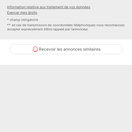
disponibles sur le site Géorisques :
www.georisques.gouv.fr
Information relative aux traitement de vos données
Prix de vente : 269 990 euro
Exercer mes droits
Honoraires charge vendeur
* champ obligatoire
** en cas de transmission de coordonnées téléphoniques vous reconnaissez
accepter expressément d’être rappelé par l’annonceur.
Contactez votre conseiller SAFTI : Charlotte MARTIN - EI - Agent
commercial immatriculé au RSAC de BOURGES sous le numéro
908 920 721
Recevoir les annonces similaires
Surface terrain : 1622 mÂ².
Honoraires à la charge du Vendeur
Bien En copropriété : NON
Contacter l'annonceur
SAFTI