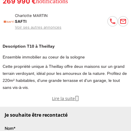
269 990 €
notifications
Charlotte MARTIN
SAFTI
Voir ses autres annonces
Description T10 à Theillay
Ensemble immobilier au coeur de la sologne
Cette propriété unique à Theillay offre deux maisons sur un grand
terrain verdoyant, idéal pour les amoureux de la nature. Profitez de
220m² habitables, d'une grande terrasse et d'un garage, le tout
sans vis-à-vis.

Lire la suite
Située à Theillay (41300), cette propriété composée de 2 biens
(une maison de 135m2+une autre de 90m2) offre un cadre de vie
Je souhaite être recontacté
paisible et verdoyant sans vis-à-vis sur une parcelle clos d’environ
1600m², idéal pour les amoureux de la nature. La commune
Nom*