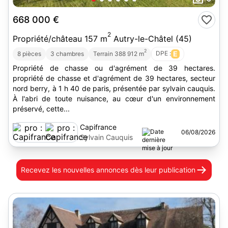
668 000 €
2
Propriété/château 157 m
Autry-le-Châtel (45)
2
DPE :
E
8 pièces
3 chambres
Terrain 388 912 m
Propriété de chasse ou d'agrément de 39 hectares.
propriété de chasse et d'agrément de 39 hectares, secteur
nord berry, à 1 h 40 de paris, présentée par sylvain cauquis.
À l'abri de toute nuisance, au cœur d'un environnement
préservé, cette...
Capifrance
06/08/2026
Sylvain Cauquis
Recevez les nouvelles annonces
dès leur publication