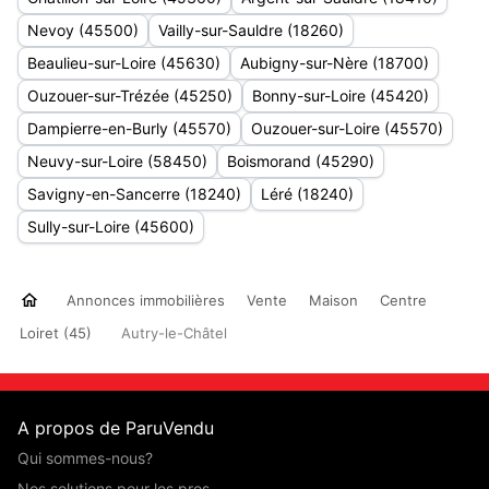
Nevoy (45500)
Vailly-sur-Sauldre (18260)
Beaulieu-sur-Loire (45630)
Aubigny-sur-Nère (18700)
Ouzouer-sur-Trézée (45250)
Bonny-sur-Loire (45420)
Dampierre-en-Burly (45570)
Ouzouer-sur-Loire (45570)
Neuvy-sur-Loire (58450)
Boismorand (45290)
Savigny-en-Sancerre (18240)
Léré (18240)
Sully-sur-Loire (45600)
Annonces immobilières
Vente
Maison
Centre
Loiret (45)
Autry-le-Châtel
A propos de ParuVendu
Qui sommes-nous?
Nos solutions pour les pros