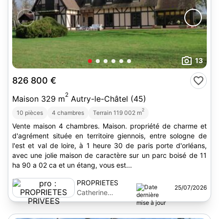
13
826 800 €
2
Maison 329 m
Autry-le-Châtel (45)
2
10 pièces
4 chambres
Terrain 119 002 m
Vente maison 4 chambres. Maison. propriété de charme et
d'agrément située en territoire giennois, entre sologne de
l'est et val de loire, à 1 heure 30 de paris porte d'orléans,
avec une jolie maison de caractère sur un parc boisé de 11
ha 90 a 02 ca et un étang, vous est...
PROPRIETES
25/07/2026
PRIVEES
Catherine
Peserico