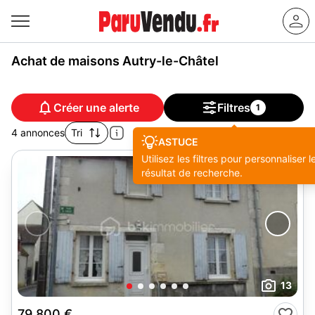
Achat de maisons Autry-le-Châtel
Créer une alerte
Filtres
1
4 annonces
Tri
ASTUCE
Utilisez les filtres pour personnaliser l
résultat de recherche.
13
79 800 €