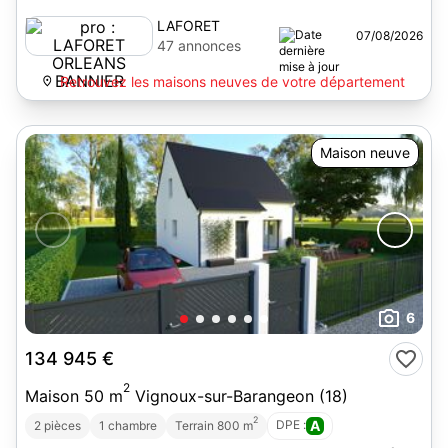
LAFORET
07/08/2026
ORLEANS
47 annonces
BANNIER
Retrouvez les maisons neuves de votre département
Maison neuve
6
134 945 €
2
Maison 50 m
Vignoux-sur-Barangeon (18)
2
DPE :
A
2 pièces
1 chambre
Terrain 800 m