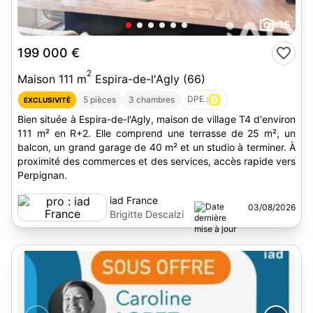
15
199 000 €
2
Maison 111 m
Espira-de-l'Agly (66)
DPE :
D
5 pièces
3 chambres
EXCLUSIVITÉ
Bien située à Espira-de-l'Agly, maison de village T4 d'environ
111 m² en R+2. Elle comprend une terrasse de 25 m², un
balcon, un grand garage de 40 m² et un studio à terminer. À
proximité des commerces et des services, accès rapide vers
Perpignan.
iad France
03/08/2026
Brigitte Descalzi