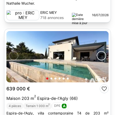
Nathalie Wucher.
ERIC MEY
16/07/2026
718 annonces
27
639 000 €
2
Maison 203 m
Espira-de-l'Agly (66)
2
DPE :
A
4 pièces
Terrain 1 000 m
Espira-de-l'Agly, villa contemporaine T4 de 203 m²