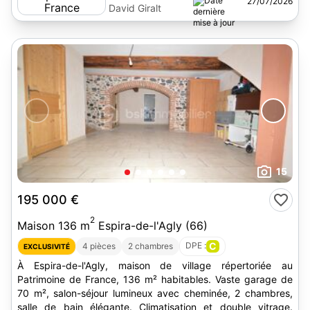
27/07/2026
David Giralt
15
195 000 €
2
Maison 136 m
Espira-de-l'Agly (66)
DPE :
C
4 pièces
2 chambres
EXCLUSIVITÉ
À Espira-de-l'Agly, maison de village répertoriée au
Patrimoine de France, 136 m² habitables. Vaste garage de
70 m², salon-séjour lumineux avec cheminée, 2 chambres,
salle de bain élégante. Climatisation et double vitrage.