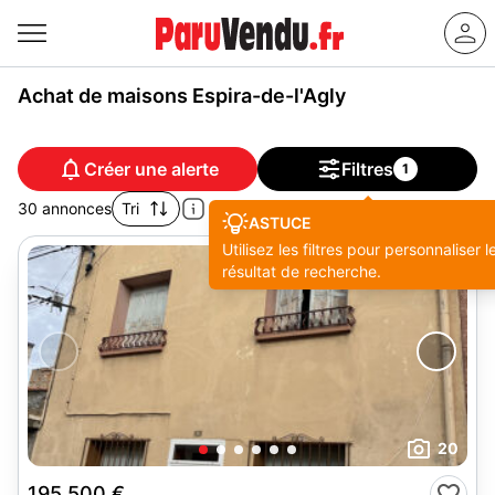
Achat de maisons Espira-de-l'Agly
Créer une alerte
Filtres
1
30 annonces
Tri
ASTUCE
Utilisez les filtres pour personnaliser l
résultat de recherche.
20
195 500 €