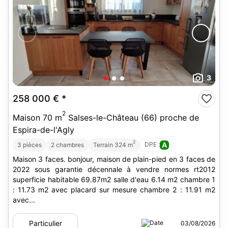
3
258 000 €
*
2
Maison 70 m
Salses-le-Château (66) proche de
Espira-de-l'Agly
2
DPE :
A
3 pièces
2 chambres
Terrain 324 m
Maison 3 faces. bonjour, maison de plain-pied en 3 faces de
2022 sous garantie décennale à vendre normes rt2012
superficie habitable 69.87m2 salle d'eau 6.14 m2 chambre 1
: 11.73 m2 avec placard sur mesure chambre 2 : 11.91 m2
avec...
Particulier
03/08/2026