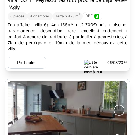
Villa 155 m
Peyrestortes (66) proche de Espira-de-
l'Agly
2
DPE :
B
6 pièces
4 chambres
Terrain 428 m
Top affaire - villa 6p 4ch 155m² + t2 700€/mois + piscine.
pas d'agence ! description : rare - excellent rendement +
confort À vendre de particulier à particulier à peyrestortes, à
7km de perpignan et 10min de la mer. découvrez cette
villa...
Particulier
06/08/2026