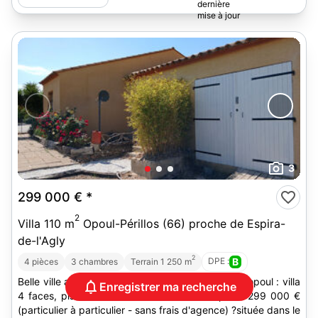
3
299 000 €
*
2
Villa 110 m
Opoul-Périllos (66) proche de Espira-
de-l'Agly
2
DPE :
B
4 pièces
3 chambres
Terrain 1 250 m
Belle ville au soleil. description ??? opportunitÉ À opoul : villa
Enregistrer ma recherche
4 faces, piscine & rente solaire incluse ! ?prix : 299 000 €
(particulier à particulier - sans frais d'agence) ?située dans le