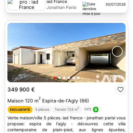
iad France
30/07/2026
Jonathan Parisi
13
349 900 €
2
Maison 120 m
Espira-de-l'Agly (66)
2
DPE :
B
5 pièces
Terrain 724 m
EXCLUSIVITÉ
Vente maison/villa 5 pièces. iad france - jonathan parisi vous
propose: espira de l'agly - découvrez cette villa
contemporaine de plain-pied, aux lignes épurées,