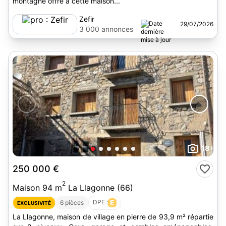
montagne offre à cette maison...
Zefir
29/07/2026
3 000 annonces
18
250 000 €
2
Maison 94 m
La Llagonne (66)
DPE :
E
6 pièces
EXCLUSIVITÉ
La Llagonne, maison de village en pierre de 93,9 m² répartie