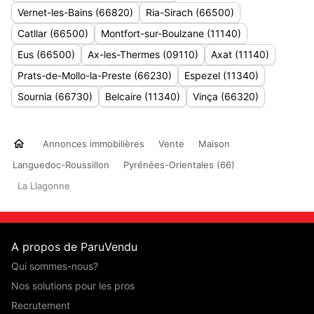
Vernet-les-Bains (66820)
Ria-Sirach (66500)
Catllar (66500)
Montfort-sur-Boulzane (11140)
Eus (66500)
Ax-les-Thermes (09110)
Axat (11140)
Prats-de-Mollo-la-Preste (66230)
Espezel (11340)
Sournia (66730)
Belcaire (11340)
Vinça (66320)
Annonces immobilières
Vente
Maison
Languedoc-Roussillon
Pyrénées-Orientales (66)
La Llagonne
A propos de ParuVendu
Qui sommes-nous?
Nos solutions pour les pros
Recrutement