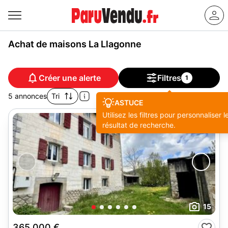
Achat de maisons La Llagonne
Créer une alerte
Filtres
1
5 annonces
Tri
ASTUCE
Utilisez les filtres pour personnaliser l
résultat de recherche.
15
365 000 €