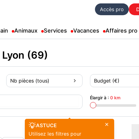
Accès pro
ain
Animaux
Services
Vacances
Affaires pro
 Lyon (69)
Nb pièces (tous)
Budget (€)
Élargir à :
0 km
ASTUCE
Utilisez les filtres pour