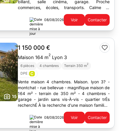
billard, salle cinéma, garage. Proche
commerces, écoles, transports. Calme et
verdure au c?ur de la ville.
Voir
Contacter
08/08/2026
1 150 000 €
2
Maison 164 m
Lyon 3
2
6 pièces
4 chambres
Terrain 350 m
DPE :
C
Vente maison 4 chambres. Maison. lyon 3? -
montchat - rue bellevue - magnifique maison de
164 m² - terrain de 350 m² - 4 chambres -
15
garage - jardin sans vis-À-vis - quartier trÈs
recherchÉ À la recherche d'une maison familiale
dans l'un des quartiers les plus prisés de...
Voir
Contacter
08/08/2026