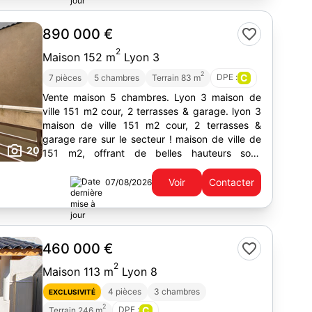
890 000 €
2
Maison 152 m
Lyon 3
2
DPE :
C
7 pièces
5 chambres
Terrain 83 m
Vente maison 5 chambres. Lyon 3 maison de
ville 151 m2 cour, 2 terrasses & garage. lyon 3
maison de ville 151 m2 cour, 2 terrasses &
garage rare sur le secteur ! maison de ville de
20
151 m2, offrant de belles hauteurs sous
plafond, une cour intérieure, deux...
Voir
Contacter
07/08/2026
460 000 €
2
Maison 113 m
Lyon 8
4 pièces
3 chambres
EXCLUSIVITÉ
2
DPE :
C
Terrain 246 m