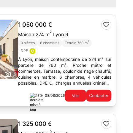
1 050 000 €
2
Maison 274 m
Lyon 9
2
9 pièces
6 chambres
Terrain 760 m
DPE :
C
À Lyon, maison contemporaine de 274 m² sur
parcelle de 760 m². Proche métro et
commerces. Terrasse, couloir de nage chauffé,
11
cuisine en marbre, 6 chambres, 4 véhicules
possibles. DPE C, charges annuelles d'énergie
entre 1700 et 2350 €.
Voir
Contacter
08/08/2026
1 325 000 €
2