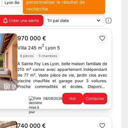
personnaliser le résultat de
Lyon 9e
recherche.
Créer une alerte
970 000 €
2
Villa 245 m
Lyon 5
8 pièces
5 chambres
À Sainte Foy Les Lyon, belle maison familiale de
210 m² carrez avec appartement indépendant
de 77 m². Vaste pièce de vie, jardin clos avec
piscine chauffée et garage pour 3 voitures.
15
Proche commodités et écoles. Disponible
immédiatement.
Voir
Contacter
08/08/2026
740 000 €