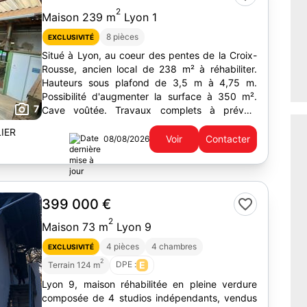
2
Maison 239 m
Lyon 1
8 pièces
EXCLUSIVITÉ
Situé à Lyon, au coeur des pentes de la Croix-
Rousse, ancien local de 238 m² à réhabiliter.
Hauteurs sous plafond de 3,5 m à 4,75 m.
Possibilité d'augmenter la surface à 350 m².
7
Cave voûtée. Travaux complets à prévoir.
Proche commerces et transports.
IER
Voir
Contacter
08/08/2026
399 000 €
2
Maison 73 m
Lyon 9
4 pièces
4 chambres
EXCLUSIVITÉ
2
DPE :
E
Terrain 124 m
Lyon 9, maison réhabilitée en pleine verdure
composée de 4 studios indépendants, vendus