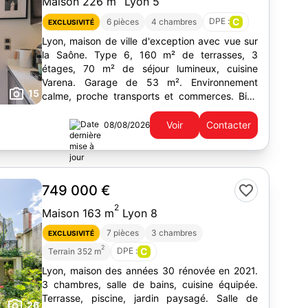
Maison 226 m
Lyon 5
DPE :
C
6 pièces
4 chambres
EXCLUSIVITÉ
Lyon, maison de ville d'exception avec vue sur
la Saône. Type 6, 160 m² de terrasses, 3
étages, 70 m² de séjour lumineux, cuisine
Varena. Garage de 53 m². Environnement
15
calme, proche transports et commerces. Bien
rare à découvrir.
Voir
Contacter
08/08/2026
749 000 €
2
Maison 163 m
Lyon 8
7 pièces
3 chambres
EXCLUSIVITÉ
2
DPE :
C
Terrain 352 m
Lyon, maison des années 30 rénovée en 2021.
3 chambres, salle de bains, cuisine équipée.
Terrasse, piscine, jardin paysagé. Salle de
26