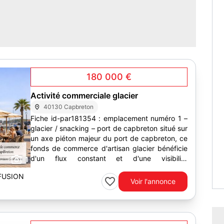
180 000 €
Activité commerciale glacier
40130 Capbreton
Fiche id-par181354 : emplacement numéro 1 –
glacier / snacking – port de capbreton situé sur
un axe piéton majeur du port de capbreton, ce
fonds de commerce d'artisan glacier bénéficie
d'un flux constant et d'une visibilité
1
exceptionnelle grâce à...
FUSION
Voir l'annonce