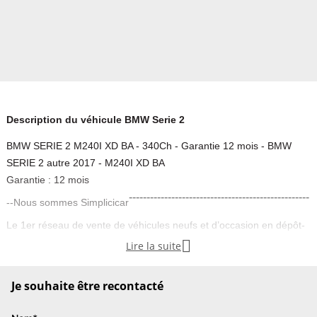
Description du véhicule BMW Serie 2
BMW SERIE 2 M240I XD BA - 340Ch - Garantie 12 mois - BMW
SERIE 2 autre 2017 - M240I XD BA
Garantie : 12 mois
---------------------------------------------------
--Nous sommes Simplicicar
Le 1er réseau de vente de véhicules neufs et d’occasion en dépôt-
vente, présent partout en France, DOM-TOM et Belgique.

Lire la suite
Simplicicar
Vuillecin
vous présente cette
BMW SERIE 2
,
soigneusement sélectionnée par notre équipe.
Je souhaite être recontacté
--------
Garantie :
12 mois
(extension de garantie possible)