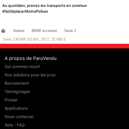
Au quotidien, prenez les transports en commun
#SeDéplacerMoinsPolluer
Voiture
BMW occasion
Serie 2
Serie 2 M240I XD BA, 2017, 32 980 €
A propos de ParuVendu
Qui sommes-nous?
Nos solutions pour les pros
Recrutement
Témoignages
Presse
Applications
Nous contacter
Aide - FAQ