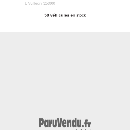


Vuillecin (25300)
Vuillecin (
58 véhicules
en stock
980 €