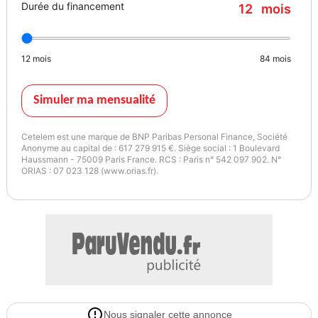
Durée du financement
12
mois
Couleur
Puissance réelle
autre
340
12
mois
84
mois
Garantie mécanique
12 mois
Simuler ma mensualité
Cetelem est une marque de BNP Paribas Personal Finance, Société
Anonyme au capital de : 617 279 915 €. Siège social : 1 Boulevard
Haussmann - 75009 Paris France. RCS : Paris n° 542 097 902. N°
ORIAS : 07 023 128 (www.orias.fr).
Nous signaler cette annonce