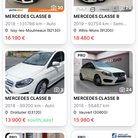
30
20
MERCEDES CLASSE B
MERCEDES CLASSE B
2018 - 131788 km - Auto
2019 - 92754 km - Semi
auto
Issy-les-Moulineaux (92130)
Athis-Mons (91200)
16 190 €
18 480 €
PRO
3
24
MERCEDES CLASSE B
MERCEDES CLASSE B
2018 - 89200 km - Auto
2016 - 56487 km
Droiturier (03120)
Vauvert (30600)
13 900 €
south_east
15 980 €
PRO
PRO