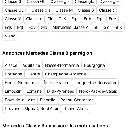
Classe G
Classe GL
Classe gla
Classe glc
Classe gle
Classe GLK
Classe gls
Classe M
Classe S
Classe t
Classe V
Classe x
Cle
CLK
Eqa
Eqb
Eqc
Eqe
Eqs
Eqt
Eqv
Glb
Mercedes Classe A
SL
Slc
SLK
Viano
Annonces Mercedes Classe B par région
Alsace
Aquitaine
Basse-Normandie
Bourgogne
Bretagne
Centre
Champagne-Ardenne
Haute-Normandie
Île-de-France
Languedoc-Roussillon
Limousin
Lorraine
Midi-Pyrénées
Nord-Pas-de-Calais
Pays de la Loire
Picardie
Poitou-Charentes
Provence-Alpes-Côte d'Azur
Rhône-Alpes
Mercedes Classe B occasion : les motorisations