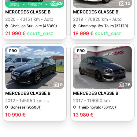
29
10
MERCEDES CLASSE B
MERCEDES CLASSE B
2020 - 43151 km - Auto
2019 - 70820 km - Auto
Chatillon Sur Loire (45360)
Chambray-lès-Tours (37170)
21 990 €
south_east
18 999 €
south_east
PRO
PRO
9
26
MERCEDES CLASSE B
MERCEDES CLASSE B
2012 - 145950 km -
2017 - 116000 km
Manuelle
Gonesse (95500)
Theix-noyalo (56450)
10 990 €
13 980 €