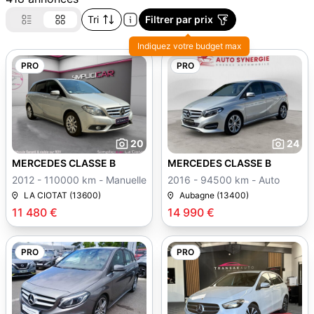
Tri
Filtrer par prix
Indiquez votre budget max
PRO
PRO
20
24
MERCEDES CLASSE B
MERCEDES CLASSE B
2012 - 110000 km - Manuelle
2016 - 94500 km - Auto
LA CIOTAT (13600)
Aubagne (13400)
11 480 €
14 990 €
PRO
PRO