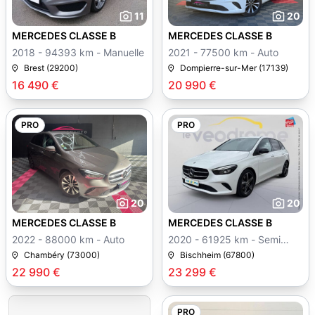
11
20
MERCEDES CLASSE B
MERCEDES CLASSE B
2018 - 94393 km - Manuelle
2021 - 77500 km - Auto
Brest (29200)
Dompierre-sur-Mer (17139)
16 490 €
20 990 €
PRO
PRO
20
20
MERCEDES CLASSE B
MERCEDES CLASSE B
2022 - 88000 km - Auto
2020 - 61925 km - Semi
auto
Chambéry (73000)
Bischheim (67800)
22 990 €
23 299 €
PRO