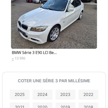
BMW Série 3 E90 LCI Be...
BM
13 990
1


COTER UNE SÉRIE 3 PAR MILLÉSIME
2025
2024
2023
2022
2021
2020
2019
2018