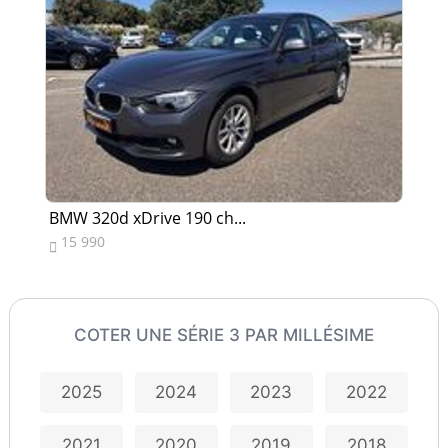
BMW 320d xDrive 190 ch...
BM
15 990
2


COTER UNE SÉRIE 3 PAR MILLÉSIME
2025
2024
2023
2022
2021
2020
2019
2018