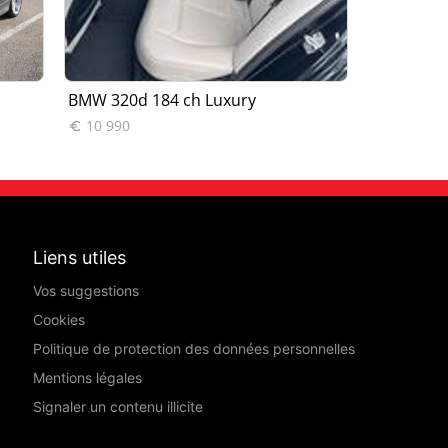
BMW 320d 184 ch Luxury
BMW 325d 
10 990
13 990


Liens utiles
Vos suggestions
Cookies
Politique de protection des données personnelles
Mentions légales
Signaler un contenu illicite