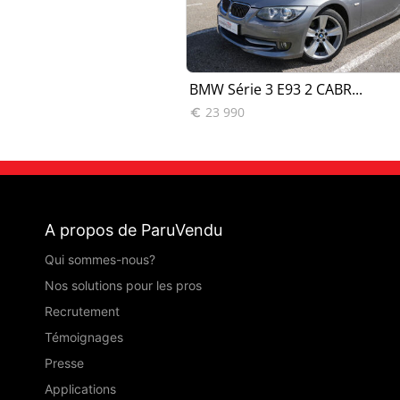
ybrid 3 340...
BMW Série 3 E93 2 CABR...
23 990

A propos de ParuVendu
Qui sommes-nous?
Nos solutions pour les pros
Recrutement
Témoignages
Presse
Applications