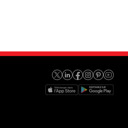
218 ch Luxury A
BMW 320d 184 ch M Sport A
15 980
