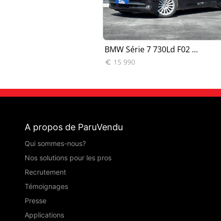
7 WBAGN81060...
BMW Série 7 730Ld F02 ...
15 990

A propos de ParuVendu
Qui sommes-nous?
Nos solutions pour les pros
Recrutement
Témoignages
Presse
Applications