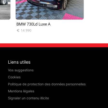
BMW 730Ld Luxe A
BMW Série 
14 990
24 990


Liens utiles
Vos suggestions
Cookies
Politique de protection des données personnelles
Mentions légales
Signaler un contenu illicite