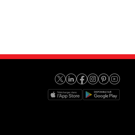
7 V F01/F02 ...
BMW Série 7 730d 265 x...
36 190
