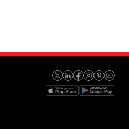
 7 G11 730DA ...
BMW Série 7 745eA 394c...
45 999
