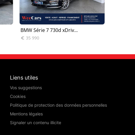
BMW Série 7 730d xDriv...
BMW Série
35 990
29 980


Liens utiles
Vos suggestions
Cookies
Politique de protection des données personnelles
Mentions légales
Signaler un contenu illicite