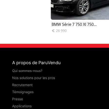
Luxe A
BMW Série 7 750 XI 750...
26 990

A propos de ParuVendu
Qui sommes-nous?
Nos solutions pour les pros
Recrutement
Témoignages
Presse
Applications