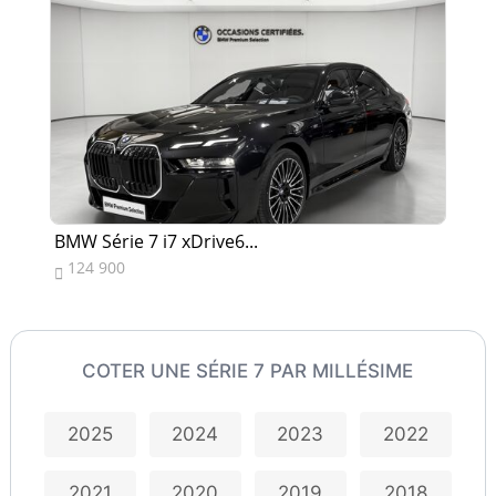
BMW Série 7 i7 xDrive6...
BM
124 900
3


COTER UNE SÉRIE 7 PAR MILLÉSIME
2025
2024
2023
2022
2021
2020
2019
2018