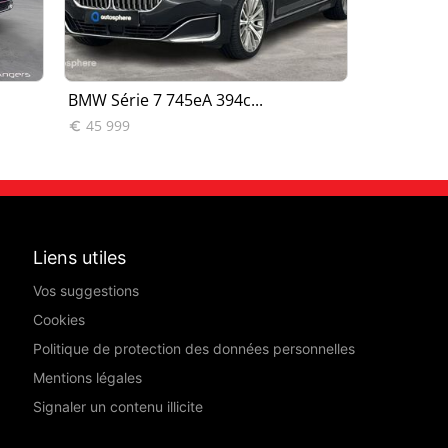
BMW Série 7 745eA 394c...
BMW Série 
45 999
15 990


Liens utiles
Vos suggestions
Cookies
Politique de protection des données personnelles
Mentions légales
Signaler un contenu illicite