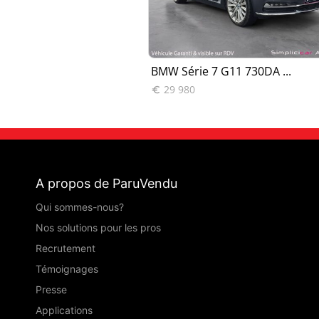
730d 265 x...
BMW Série 7 G11 730DA ...
29 980

A propos de ParuVendu
Qui sommes-nous?
Nos solutions pour les pros
Recrutement
Témoignages
Presse
Applications