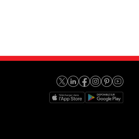
7 730Ld F02 ...
BMW 730Ld Luxe A
14 990
