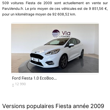
509 voitures Fiesta de 2009 sont actuellement en vente sur
ParuVendu.fr. Le prix moyen de ces véhicules est de 9 851,56 €,
pour un kilométrage moyen de 92 608,52 km.
Ford Fiesta 1.0 EcoBoo...
Fo
12 990
1


Versions populaires Fiesta année 2009