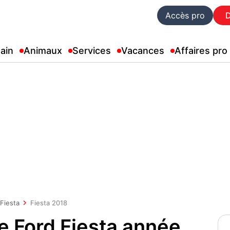
Accès pro
ain
Animaux
Services
Vacances
Affaires pro
Fiesta
Fiesta 2018
e Ford Fiesta année