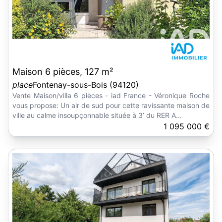
Maison 6 pièces, 127 m²
place
Fontenay-sous-Bois (94120)
Vente Maison/villa 6 pièces - iad France - Véronique Roche
vous propose: Un air de sud pour cette ravissante maison de
ville au calme insoupçonnable située à 3’ du RER A...
1 095 000 €