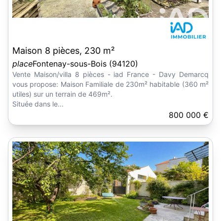
Maison 8 pièces, 230 m²
place
Fontenay-sous-Bois (94120)
Vente Maison/villa 8 pièces - iad France - Davy Demarcq
vous propose: Maison Familiale de 230m² habitable (360 m²
utiles) sur un terrain de 469m².
Située dans le...
800 000 €