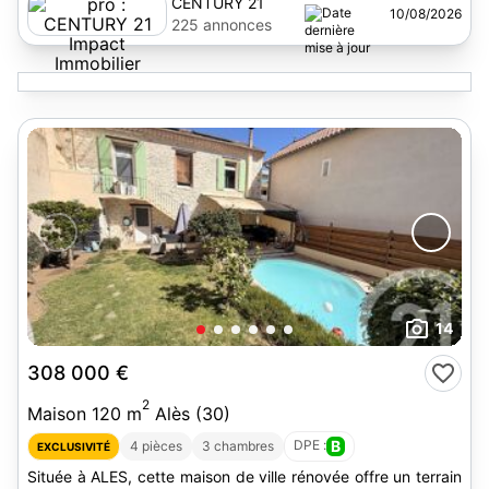
CENTURY 21
10/08/2026
Impact Immobilier
225 annonces
14
308 000 €
2
Maison 120 m
Alès (30)
DPE :
B
4 pièces
3 chambres
EXCLUSIVITÉ
Située à ALES, cette maison de ville rénovée offre un terrain