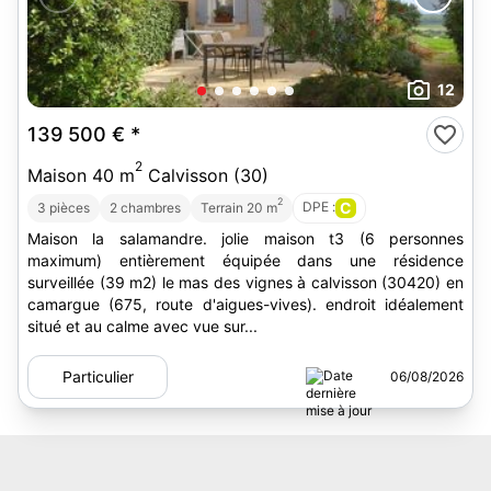
12
139 500 €
*
2
Maison 40 m
Calvisson (30)
2
DPE :
C
3 pièces
2 chambres
Terrain 20 m
Maison la salamandre. jolie maison t3 (6 personnes
maximum) entièrement équipée dans une résidence
surveillée (39 m2) le mas des vignes à calvisson (30420) en
camargue (675, route d'aigues-vives). endroit idéalement
situé et au calme avec vue sur...
Particulier
06/08/2026