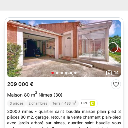
14
209 000 €
2
Maison 80 m
Nîmes (30)
2
DPE :
C
3 pièces
2 chambres
Terrain 483 m
30000 nimes - quartier saint baudile maison plain pied 3
pièces 80 m2, garage. retour à la vente charmant plain-pied
avec jardin arboré sur nîmes, quartier saint baudile vous