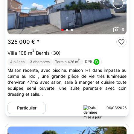
3
325 000 €
*
2
Villa 108 m
Bernis (30)
2
DPE :
B
4 pièces
3 chambres
Terrain 426 m
Maison récente, avec piscine. maison r+1 dans impasse au
calme au rdc , une grande pièce de vie très lumineuse
d'environ 47m2 avec salon, salle à manger et cuisine toute
équipée semi ouverte. une suite parentale avec coin
dressing et salle...
Particulier
06/08/2026