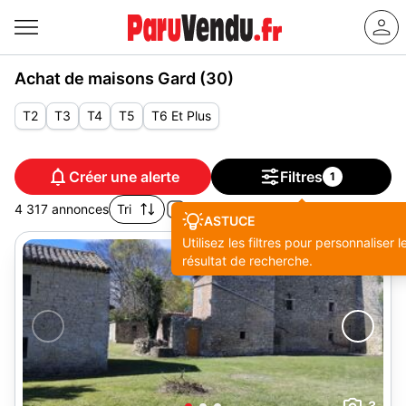
Achat de maisons Gard (30)
T2
T3
T4
T5
T6 Et Plus
Créer une alerte
Filtres
1
4 317 annonces
Tri
ASTUCE
Utilisez les filtres pour personnaliser l
résultat de recherche.
3