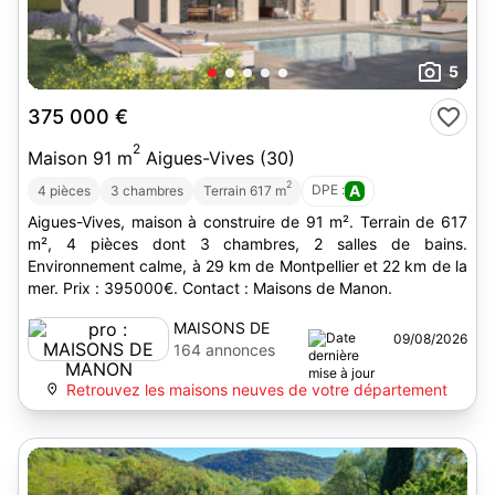
5
375 000 €
2
Maison 91 m
Aigues-Vives (30)
2
DPE :
A
4 pièces
3 chambres
Terrain 617 m
Aigues-Vives, maison à construire de 91 m². Terrain de 617
m², 4 pièces dont 3 chambres, 2 salles de bains.
Environnement calme, à 29 km de Montpellier et 22 km de la
mer. Prix : 395000€. Contact : Maisons de Manon.
MAISONS DE
09/08/2026
MANON
164 annonces
Retrouvez les maisons neuves de votre département