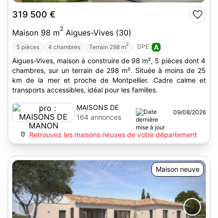
319 500 €
2
Maison 98 m
Aigues-Vives (30)
2
DPE :
A
5 pièces
4 chambres
Terrain 298 m
Aigues-Vives, maison à construire de 98 m², 5 pièces dont 4
chambres, sur un terrain de 298 m². Située à moins de 25
km de la mer et proche de Montpellier. Cadre calme et
transports accessibles, idéal pour les familles.
MAISONS DE
09/08/2026
MANON
164 annonces
Retrouvez les maisons neuves de votre département
Maison neuve