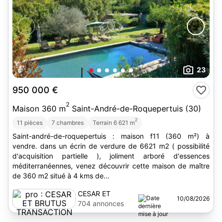
23
950 000 €
2
Maison 360 m
Saint-André-de-Roquepertuis (30)
2
11 pièces
7 chambres
Terrain 6 621 m
Saint-andré-de-roquepertuis : maison f11 (360 m²) à
vendre. dans un écrin de verdure de 6621 m2 ( possibilité
d'acquisition partielle ), joliment arboré d'essences
méditerranéennes, venez découvrir cette maison de maître
de 360 m2 situé à 4 kms de...
CESAR ET
10/08/2026
BRUTUS
704 annonces
TRANSACTION