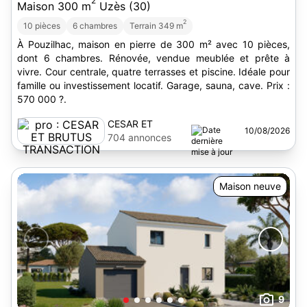
2
Maison 300 m
Uzès (30)
2
10 pièces
6 chambres
Terrain 349 m
À Pouzilhac, maison en pierre de 300 m² avec 10 pièces,
dont 6 chambres. Rénovée, vendue meublée et prête à
vivre. Cour centrale, quatre terrasses et piscine. Idéale pour
famille ou investissement locatif. Garage, sauna, cave. Prix :
570 000 ?.
CESAR ET
10/08/2026
BRUTUS
704 annonces
TRANSACTION
Maison neuve
9