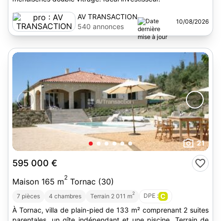
AV TRANSACTION
10/08/2026
540 annonces
21
595 000 €
2
Maison 165 m
Tornac (30)
2
DPE :
C
7 pièces
4 chambres
Terrain 2 011 m
À Tornac, villa de plain-pied de 133 m² comprenant 2 suites
parentales, un gîte indépendant et une piscine. Terrain de