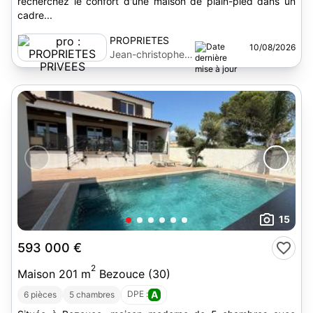
recherchez le confort d'une maison de plain-pied dans un
cadre...
PROPRIETES
10/08/2026
PRIVEES
Jean-christophe
Huleux
15
593 000 €
2
Maison 201 m
Bezouce (30)
DPE :
A
6 pièces
5 chambres