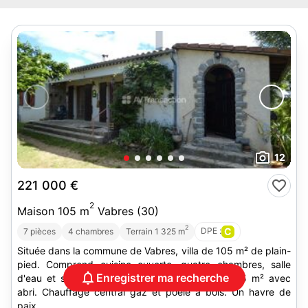
12
221 000 €
2
Maison 105 m
Vabres (30)
2
DPE :
C
7 pièces
4 chambres
Terrain 1 325 m
Située dans la commune de Vabres, villa de 105 m² de plain-
pied. Comprend cuisine ouverte, quatre chambres, salle
Enregistrer ma recherche
d'eau et salle de bain. Jardin ensoleillé de 1325 m² avec
abri. Chauffage central gaz et poêle à bois. Un havre de
paix.