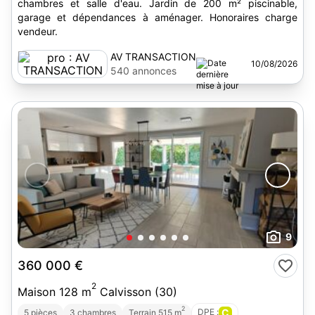
chambres et salle d'eau. Jardin de 200 m² piscinable,
garage et dépendances à aménager. Honoraires charge
vendeur.
AV TRANSACTION
10/08/2026
540 annonces
9
360 000 €
2
Maison 128 m
Calvisson (30)
2
DPE :
C
5 pièces
3 chambres
Terrain 515 m