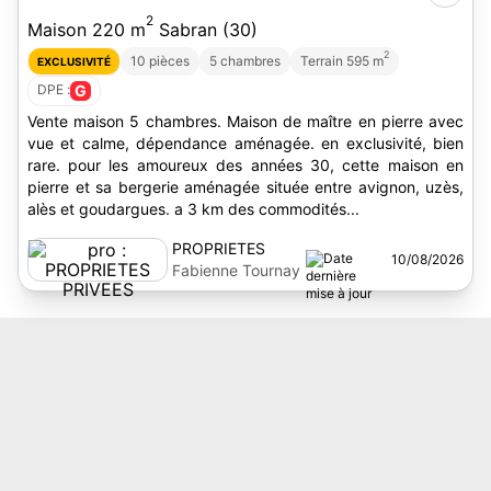
2
Maison 220 m
Sabran (30)
2
10 pièces
5 chambres
Terrain 595 m
EXCLUSIVITÉ
DPE :
G
Vente maison 5 chambres. Maison de maître en pierre avec
vue et calme, dépendance aménagée. en exclusivité, bien
rare. pour les amoureux des années 30, cette maison en
pierre et sa bergerie aménagée située entre avignon, uzès,
alès et goudargues. a 3 km des commodités...
PROPRIETES
10/08/2026
PRIVEES
Fabienne Tournay