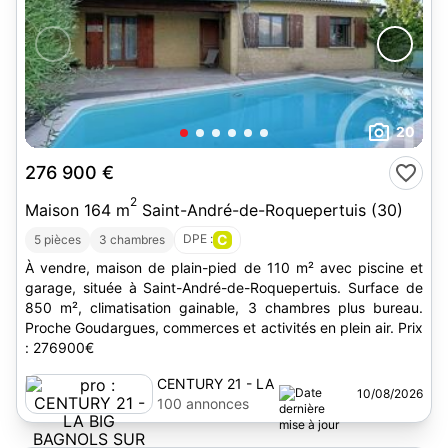
20
276 900 €
2
Maison 164 m
Saint-André-de-Roquepertuis (30)
DPE :
C
5 pièces
3 chambres
À vendre, maison de plain-pied de 110 m² avec piscine et
garage, située à Saint-André-de-Roquepertuis. Surface de
850 m², climatisation gainable, 3 chambres plus bureau.
Proche Goudargues, commerces et activités en plein air. Prix
: 276900€
CENTURY 21 - LA
10/08/2026
BIG BAGNOLS
100 annonces
SUR CEZE