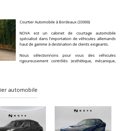
Courtier Automobile à Bordeaux (33000)
NOVA est un cabinet de courtage automobile
spécialisé dans l'importation de véhicules allemands
haut de gamme à destination de clients exigeants.
Nous sélectionnons pour vous des véhicules
rigoureusement contrôlés (esthétique, mécanique,
administratif), avec transparence et fiabilité. Notre
équipe vous accompagne de A à Z : de la sélection du
véhicule jusqu'à la livraison, en toute sérénité.
tier automobile