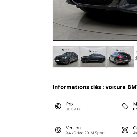
d
Informations clés : voiture BM
Prix
M
30 890 €
B
Version
C
X4 xDrive 20i M Sport
4x