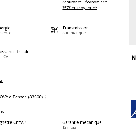
Assurance : économisez
357€ en moyenne*
nergie
Transmission
ssence
Automatique
issance fiscale
84 CV
N
4
NOVA à Pessac (33600) ✨
ns.
gnette Crit'Air
Garantie mécanique
12 mois