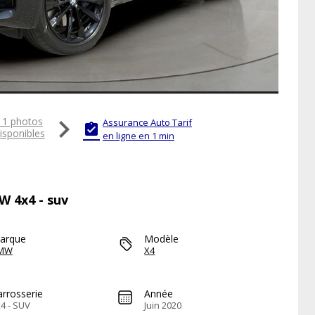

11 photos
Assurance Auto Tarif

isponibles
en ligne en 1 min
W 4x4 - suv
arque
Modèle
MW
X4
arrosserie
Année
4 - SUV
Juin 2020