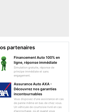
os partenaires
Financement Auto 100% en
ligne, réponse immédiate
Simulation gratuite, réponse de
principe immédiate et sans
engagement.
Assurance Auto AXA -
Découvrez nos garanties
incontournables
Vous disposez d'une assistance en cas
de panne même en bas de chez vous.
Un véhicule de courtoisie livré en cas
d'accrochage, où et quand vous