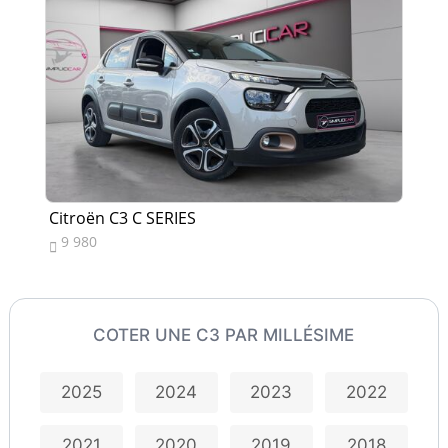
Citroën C3 C SERIES
Ci
9 980
1


COTER UNE C3 PAR MILLÉSIME
2025
2024
2023
2022
2021
2020
2019
2018