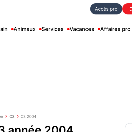
Accès pro
ain
Animaux
Services
Vacances
Affaires pro
ën
C3
C3 2004
C3 année 2004