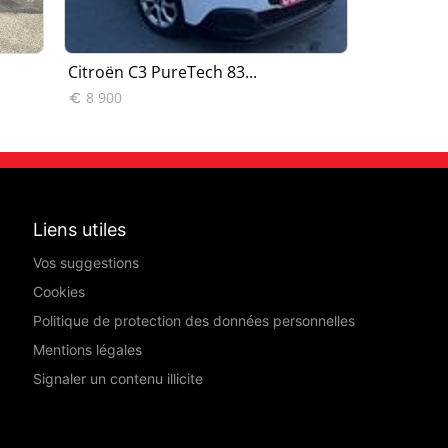
Citroën C3 PureTech 83...
Citroën C3
8 900
10 900


Liens utiles
Vos suggestions
Cookies
Politique de protection des données personnelles
Mentions légales
Signaler un contenu illicite