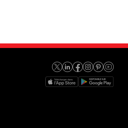
 BlueHDi 100...
Citroën C3 VTi 68 Pure...
5 400
