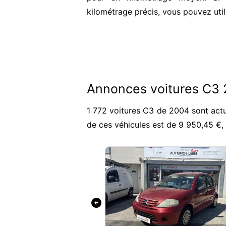
kilométrage précis, vous pouvez util
Annonces voitures C3
1 772 voitures C3 de 2004 sont actu
de ces véhicules est de 9 950,45 €
arrow_circle_left