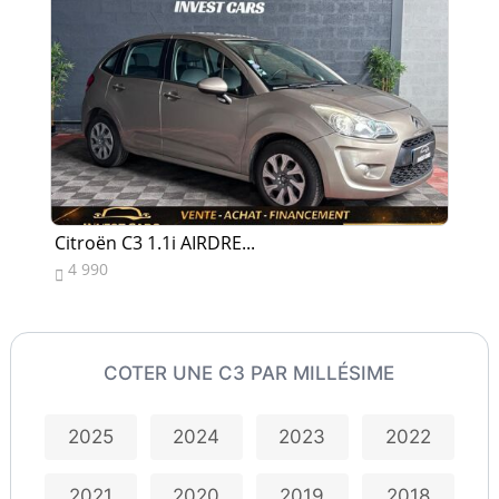
Citroën C3 1.1i AIRDRE...
Cit
4 990
3


COTER UNE C3 PAR MILLÉSIME
2025
2024
2023
2022
2021
2020
2019
2018