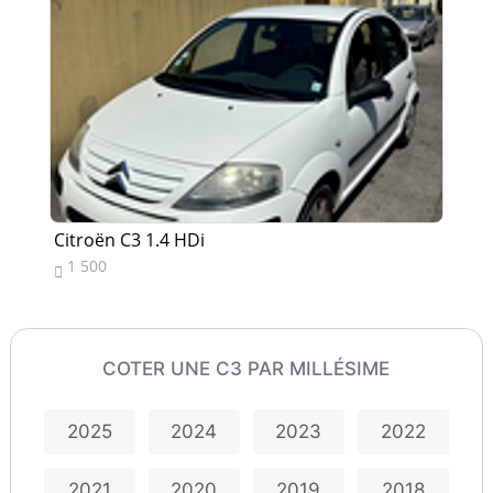
Citroën C3 1.4 HDi
Ci
1 500
9


COTER UNE C3 PAR MILLÉSIME
2025
2024
2023
2022
2021
2020
2019
2018