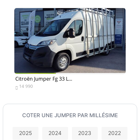
Citroën Jumper Fg 33 L...
Ci
14 990
1


COTER UNE JUMPER PAR MILLÉSIME
2025
2024
2023
2022